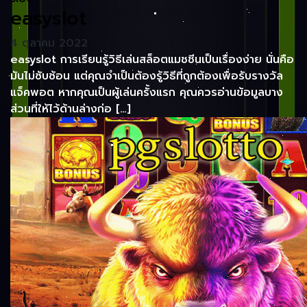
easyslot
4 ตุลาคม 2022
easyslot การเรียนรู้วิธีเล่นสล็อตแมชชีนเป็นเรื่องง่าย นั่นคือ
มันไม่ซับซ้อน แต่คุณจำเป็นต้องรู้วิธีที่ถูกต้องเพื่อรับรางวัล
แจ็คพอต หากคุณเป็นผู้เล่นครั้งแรก คุณควรอ่านข้อมูลบาง
ส่วนที่ให้ไว้ด้านล่างก่อ […]