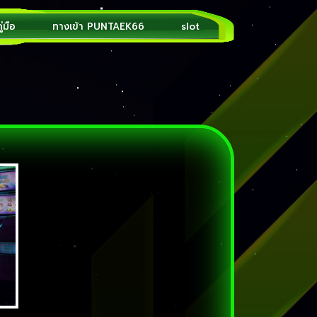
ู่มือ
ทางเข้า PUNTAEK66
slot