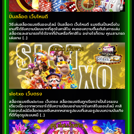
ปั่นสล็อต เว็บไหนดี
วิธีเล่นสล็อตแมชชีนออนไลน์ ปั่นสล็อต เว็บไหนดี แมชชีนเป็นหนึ่งใน
เกมที่ได้รับความนิยมมากที่สุดในคาสิโน คนชอบความตื่นเต้นในการเล่น
สล็อตและสามารถทำได้จากที่บ้านหรือที่คาสิโน อย่างไรก็ตาม คุณสามารถ
เล่นเกม […]
slotxo เว็บตรง
สล็อตแมชชีนslotxo เว็บตรง สล็อตแมชชีนถูกเรียกว่าเป็นโจรแขน
เดียวเนื่องจากพวกเขาได้รับความนิยมอย่างมากในคาสิโนออนไลน์ คาสิ
โนออนไลน์มีสล็อตแมชชีนหลากหลายรูปแบบที่เสนอรูปแบบความบันเทิง
ที่ดีที่สุดรูปแบบหนึ […]