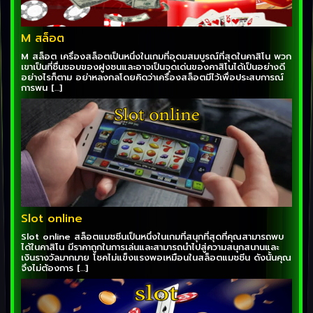
M สล็อต
M สล็อต เครื่องสล็อตเป็นหนึ่งในเกมที่อุดมสมบูรณ์ที่สุดในคาสิโน พวก
เขาเป็นที่ชื่นชอบของฝูงชนและอาจเป็นจุดเด่นของคาสิโนได้เป็นอย่างดี
อย่างไรก็ตาม อย่าหลงกลโดยคิดว่าเครื่องสล็อตมีไว้เพื่อประสบการณ์
การพน […]
Slot online
Slot online สล็อตแมชชีนเป็นหนึ่งในเกมที่สนุกที่สุดที่คุณสามารถพบ
ได้ในคาสิโน มีราคาถูกในการเล่นและสามารถนำไปสู่ความสนุกสนานและ
เงินรางวัลมากมาย โชคไม่แข็งแรงพอเหมือนในสล็อตแมชชีน ดังนั้นคุณ
จึงไม่ต้องการ […]