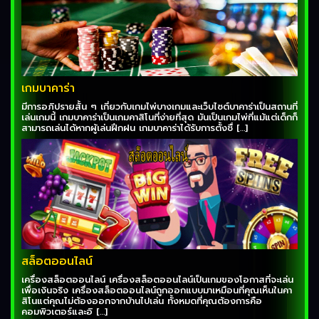
เกมบาคาร่า
มีการอภิปรายสั้น ๆ เกี่ยวกับเกมไพ่บางเกมและเว็บไซต์บาคาร่าเป็นสถานที่
เล่นเกมนี้ เกมบาคาร่าเป็นเกมคาสิโนที่ง่ายที่สุด มันเป็นเกมไพ่ที่แม้แต่เด็กก็
สามารถเล่นได้หากผู้เล่นฝึกฝน เกมบาคาร่าได้รับการตั้งชื่ […]
สล็อตออนไลน์
เครื่องสล็อตออนไลน์ เครื่องสล็อตออนไลน์เป็นเกมของโอกาสที่จะเล่น
เพื่อเงินจริง เครื่องสล็อตออนไลน์ถูกออกแบบมาเหมือนที่คุณเห็นในคา
สิโนแต่คุณไม่ต้องออกจากบ้านไปเล่น ทั้งหมดที่คุณต้องการคือ
คอมพิวเตอร์และอิ […]