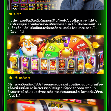
เกมslot
เกมslot แมชชีนเป็นหนึ่งในเกมคาสิโนที่พบได้บ่อยที่สุดและหาได้ง่าย
ที่สุดในปัจจุบัน โดยปกติแล้วจะมีให้บริการรอบๆ โต๊ะโป๊กเกอร์คาสิโนและ
แบล็คแจ็ค หรือในไลน์ป้อนเครื่องสล็อตแมชชีน โดยปกติแล้วจะเป็น
เครื่องค […]
เล่นเว็บสล็อต
วิธีการเล่นเว็บสล็อตใช้ประโยชน์สูงสุดจากเครื่องสล็อตของคุณ เครื่อง
สล็อตเป็นหนึ่งในเครื่องเกมที่อุดมสมบูรณ์ที่สุดตลอดกาล พวกเขา
สัญญาว่าจะได้รับเงินอย่างรวดเร็ว การจ่ายเงินก้อนโต โอกาสที่จะได้เงิน
ก้อนโ […]