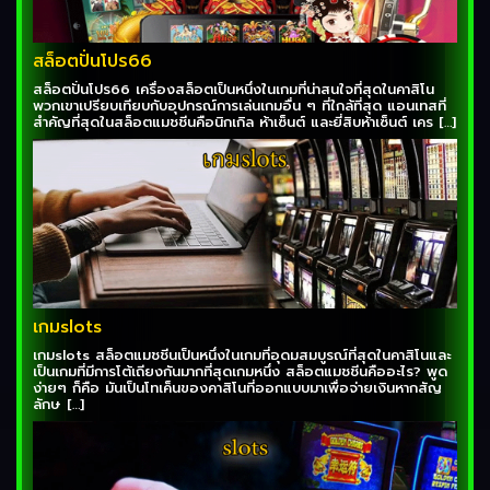
สล็อตปั่นโปร66
สล็อตปั่นโปร66 เครื่องสล็อตเป็นหนึ่งในเกมที่น่าสนใจที่สุดในคาสิโน
พวกเขาเปรียบเทียบกับอุปกรณ์การเล่นเกมอื่น ๆ ที่ใกล้ที่สุด แอนเทสที่
สำคัญที่สุดในสล็อตแมชชีนคือนิกเกิล ห้าเซ็นต์ และยี่สิบห้าเซ็นต์ เคร […]
เกมslots
เกมslots สล็อตแมชชีนเป็นหนึ่งในเกมที่อุดมสมบูรณ์ที่สุดในคาสิโนและ
เป็นเกมที่มีการโต้เถียงกันมากที่สุดเกมหนึ่ง สล็อตแมชชีนคืออะไร? พูด
ง่ายๆ ก็คือ มันเป็นโทเค็นของคาสิโนที่ออกแบบมาเพื่อจ่ายเงินหากสัญ
ลักษ […]