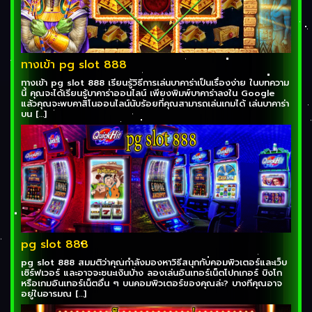
ทางเข้า pg slot 888
ทางเข้า pg slot 888 เรียนรู้วิธีการเล่นบาคาร่าเป็นเรื่องง่าย ในบทความ
นี้ คุณจะได้เรียนรู้บาคาร่าออนไลน์ เพียงพิมพ์บาคาร่าลงใน Google
แล้วคุณจะพบคาสิโนออนไลน์นับร้อยที่คุณสามารถเล่นเกมได้ เล่นบาคาร่า
บน […]
pg slot 888
pg slot 888 สมมติว่าคุณกำลังมองหาวิธีสนุกกับคอมพิวเตอร์และเว็บ
เซิร์ฟเวอร์ และอาจจะชนะเงินบ้าง ลองเล่นอินเทอร์เน็ตโปกเกอร์ บิงโก
หรือเกมอินเทอร์เน็ตอื่น ๆ บนคอมพิวเตอร์ของคุณล่ะ? บางทีคุณอาจ
อยู่ในอารมณ […]