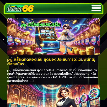
บทความ
pg สล็อตทดลองเล่น สุดยอดประสบการณ์เดิมพันที่ไม่
ต้องสมัคร
pg สล็อตทดลองเล่น สุดยอดประสบการณ์เดิมพันที่ไม่ต้องสมัคร ถ้า
คุณกำลังมองหาวิธีที่จะลองเล่นสล็อตออนไลน์โดยไม่ต้องลงทุน หรือ
คุณยังไม่มั่นใจว่าจะเล่นเกมไหนจาก PG SLOT การเข้ามาที่เว็บเกมสล็อต
ของเราคือคำตอ […]