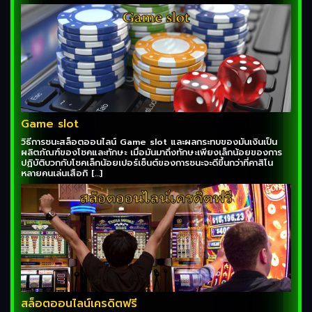
Game slot
วิธีการชนะสล็อตออนไลน์ Game slot และผลกระทบของมันเงินเป็น
ผลิตภัณฑ์ของโชคและทักษะ เมื่อมันมาถึงทักษะเพียงเล็กน้อยของการ
ปฏิบัติบวกกับโชคเล็กน้อยเปอร์เซ็นต์ของการชนะจะดีขึ้นกว่าที่คาสิโน
หลายคนเล่นเสือกิ […]
สล็อตออนไลน์เครดิตฟรี