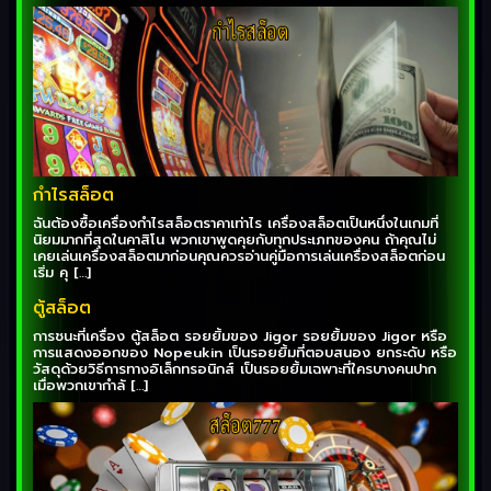
กำไรสล็อต
ฉันต้องซื้อเครื่องกำไรสล็อตราคาเท่าไร เครื่องสล็อตเป็นหนึ่งในเกมที่
นิยมมากที่สุดในคาสิโน พวกเขาพูดคุยกับทุกประเภทของคน ถ้าคุณไม่
เคยเล่นเครื่องสล็อตมาก่อนคุณควรอ่านคู่มือการเล่นเครื่องสล็อตก่อน
เริ่ม คุ […]
ตู้สล็อต
การชนะที่เครื่อง ตู้สล็อต รอยยิ้มของ Jigor รอยยิ้มของ Jigor หรือ
การแสดงออกของ Nopeukin เป็นรอยยิ้มที่ตอบสนอง ยกระดับ หรือ
วัสดุด้วยวิธีการทางอิเล็กทรอนิกส์ เป็นรอยยิ้มเฉพาะที่ใครบางคนปาก
เมื่อพวกเขากำลั […]