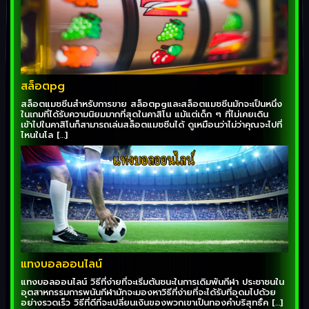
สล็อตpg
สล็อตแมชชีนสำหรับการขาย สล็อตpgและสล็อตแมชชีนมักจะเป็นหนึ่ง
ในเกมที่ได้รับความนิยมมากที่สุดในคาสิโน แม้แต่เด็ก ๆ ที่ไม่เคยเดิน
เข้าไปในคาสิโนก็สามารถเล่นสล็อตแมชชีนได้ ดูเหมือนว่าไม่ว่าคุณจะไปที่
ไหนในโล […]
แทงบอลออนไลน์
แทงบอลออนไลน์ วิธีที่ง่ายที่จะเริ่มต้นชนะในการเดิมพันกีฬา ประชาชนใน
อุตสาหกรรมการพนันกีฬามักจะมองหาวิธีที่ง่ายที่จะได้รับที่อุดมไปด้วย
อย่างรวดเร็ว วิธีที่ดีที่จะเปลี่ยนเงินของพวกเขาเป็นทองคําบริสุทธิ์ค […]