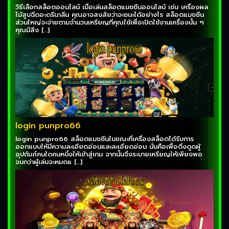
วิธีเลือกสล็อตออนไลน์ เมื่อเล่นสล็อตแมชชีนออนไลน์ เช่น เครื่องผล
ไม้สูบฉีดอะดรีนาลีน คุณอาจสงสัยว่าจะชนะได้อย่างไร สล็อตแมชชีน
ส่วนใหญ่จะจ่ายตามจำนวนเหรียญที่คุณใช้เพื่อเปิดใช้งานเครื่องนั้น ๆ
คุณมีสิ่ง […]
login punpro66
login punpro66 สล็อตแมชชีนในขณะที่เครื่องสล็อตได้รับการ
ออกแบบให้มีความละเอียดอ่อนและละเอียดอ่อน นั่นคือเพื่อดึงดูดผู้
อุปถัมภ์คนใดคนหนึ่งให้เข้าสู่เกม จากนั้นจึงระบายเหรียญให้เพียงพอ
จนกว่าผู้เล่นจะหมดแ […]