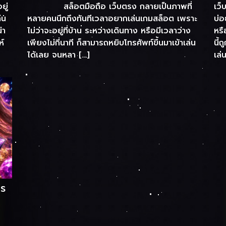
ู่
สล็อตมือถือ เว็บตรง กลายเป็นภาพที่
เว็
่น
หลายคนนึกถึงทันทีเวลาอยากเล่นเกมสล็อต เพราะ
บ่อ
่า
ไม่ว่าจะอยู่ที่บ้าน ระหว่างเดินทาง หรือมีเวลาว่าง
หรื
ห์
เพียงไม่กี่นาที ก็สามารถหยิบโทรศัพท์ขึ้นมาเข้าเล่น
นี้
ได้เลย จนหลา […]
เล่
ไร