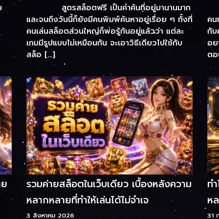
ม
สูตรสล็อตฟรี เป็นคำค้นที่อยู่มานานมาก
สล
และจนถึงวันนี้ก็ยังมีคนพิมพ์ค้นหาอยู่เรื่อย ๆ ทั้งที่
คนท
คนเล่นสล็อตส่วนใหญ่ก็พอรู้กันอยู่แล้วว่า แต่ละ
กับ
เกมมีรูปแบบไม่เหมือนกัน จะเอาวิธีเดียวไปใช้กับ
อยา
สล็อ […]
ตอน
าย
รวมค่ายสล็อตในเว็บเดียว เบื้องหลังความ
ทำ
หลากหลายที่ทำให้เล่นได้ไม่จำเจ
หล
3 สิงหาคม 2026
31 