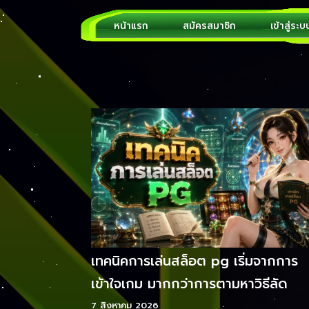
หน้าแรก
สมัครสมาชิก
เข้าสู่ระบ
เทคนิคการเล่นสล็อต pg เริ่มจากการ
เข้าใจเกม มากกว่าการตามหาวิธีลัด
7 สิงหาคม 2026