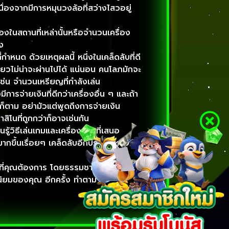
เนื่องจากมีการหมุนวงล้อที่สว่างไสวอยู่
ในสถานที่เหล่านั้นหรือจำนวนเครื่อง
ง
กำหนด ด้วยเหตุผลนี้ หนึ่งในเคล็ดลับที่ดี
ที่ยวไม่น่าจะผ่านไปได้ แน่นอน คนโลภมักจะ
ช่น จำนวนเหรียญที่กำลังเล่น
ีการจ่ายเงินที่ดีกว่าเครื่องอื่น ๆ และถ้า
ไรก็ตาม อย่ามัวแต่พูดถึงการจ่ายเงิน
สิโนที่ถูกกว่าก็อาจเช่นกัน
ิธีเล่นเกมและเครื่องจักรที่เสนอ
ขึ้นเรื่อยๆ เคล็ดลับอีกประการหนึ่งคือ
อเกมที่คุณต้องการ โดยธรรมชาติแล้ว คุณ
รสนิยมของคุณ อีกครั้ง ทำตาม