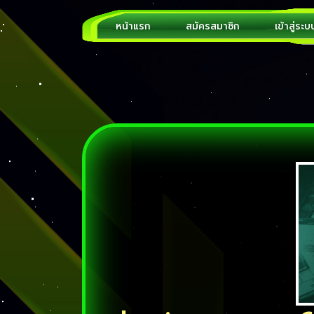
หน้าแรก
สมัครสมาชิก
เข้าสู่ระบ