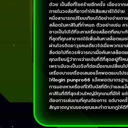
ด้วย เป็นชื่อที่โชคร้ายอีกครั้ง เนื่องจา
ภายในวงล้อที่อาจทำให้เสียสมาธิได้ง่าย
หนึ่งสามารถเปรียบเทียบได้อย่างง่ายดา
สล็อตในคาสิโนที่กำหนด ตัวอย่างเช่น คา
อาจเป็นไปได้ที่จะหาเครื่องสล็อตที่เหมาะ
ที่สุดที่คุณสามารถใช้เพื่อค้นหาสล็อตแมช
ผ่านโจรติดอาวุธคนเดียวไปเมื่อพวกเขาเ
สิ่งต่อไปที่ควรพิจารณาเมื่อค้นหาสล็อตแมชช
คุณเรียนรู้ว่าการจ่ายเงินที่ดีที่สุดอยู่
เพราะมันจะเป็นจริงก็ต่อเมื่อเกมเปลี่ยนไป
เครื่องบางเครื่องเสนอแจ็คพอตแบบโปรเก
ให้
login punpro66
แจ็คพอตมาตรฐานในส
การมองหาเครื่องที่ให้โบนัสที่ดีกว่าและแ
คาสิโนที่ดีที่สุดส่วนใหญ่มีทุกเกมที่มีใ
ต้องการเล่นเกมที่คุณต้องการ แต่บางครั้
สัญชาตญาณของคุณและทำตามกฎให้ดีที่สุ