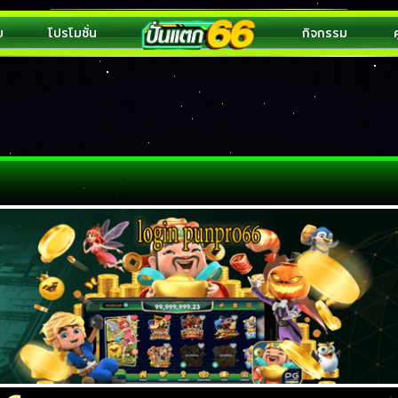
บ
โปรโมชั่น
กิจกรรม
ค