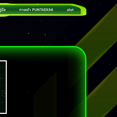
ู่มือ
ทางเข้า PUNTAEK66
slot