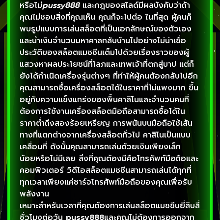
หรือไม่
pussy888
และกฎของสไลด์มีผลบังคับว่าถ้า
คุณไม่ชอบสิ่งที่คุณเห็น คุณก็จะไปต่อ ในที่สุด ผู้คนก็
พบรูปแบบการเล่นสล็อตที่เป็นเอกลักษณ์ของตัวเอง
และนำเงินจำนวนมหาศาลกลับบ้านไปอย่างไม่น่าเชื่อ
ประวัติของสล็อตแมชชีนเต็มไปด้วยเรื่องราวของผู้
แสวงหาผลประโยชน์ที่โลภและเทพเจ้าที่ตกสู่บาป แต่ก็
ยังได้กำเนิดเครื่องรุ่นต่างๆ ที่ทำให้ผู้คนต้องกลับไปอีก
คุณสามารถซื้อเครื่องสล็อตได้ในราคาที่ไม่แพงมาก ขึ้น
อยู่กับความแข็งแกร่งของพื้นคาสิโนและจำนวนคนที่
ต้องการใช้งานเครื่องสล็อตมือถือสามารถซื้อได้ใน
ราคาต่ำถึงสองร้อยเหรียญ การพนันบนมือถือใช้เส้น
ทางที่แตกต่างจากเครื่องสล็อตทั่วไป คาสิโนเป็นแบบ
เคลื่อนที่ ดังนั้นคุณสามารถเล่นด้วยเงินเพียงเล็ก
น้อยหรือไม่มีเลย สิ่งที่คุณต้องมีคือโทรศัพท์มือถือและ
คอมพิวเตอร์ วิดีโอสล็อตแมชชีนสามารถเล่นได้ทุกที่
ทุกเวลาเพียงแค่ชาร์จโทรศัพท์มือถือของคุณเพื่อรับ
พลังงาน
เหมาะสำหรับเวลาที่คุณต้องการเล่นสล็อตแมชชีนยี่สิบสี่
ชั่วโมงต่อวัน
pussy888
และคุณไม่ต้องการออกจาก