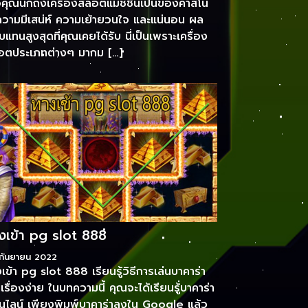
่อคุณนึกถึงเครื่องสล็อตแมชชีนเป็นของคาสิโน
วามมีเสน่ห์ ความเย้ายวนใจ และแน่นอน ผล
แทนสูงสุดที่คุณเคยได้รับ นี่เป็นเพราะเครื่อง
็อตประเภทต่างๆ มากม […]
งเข้า pg slot 888
กันยายน 2022
เข้า pg slot 888 เรียนรู้วิธีการเล่นบาคาร่า
นเรื่องง่าย ในบทความนี้ คุณจะได้เรียนรู้บาคาร่า
ไลน์ เพียงพิมพ์บาคาร่าลงใน Google แล้ว