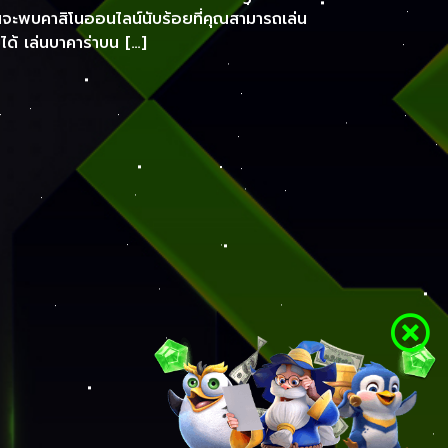
จะพบคาสิโนออนไลน์นับร้อยที่คุณสามารถเล่น
ได้ เล่นบาคาร่าบน […]