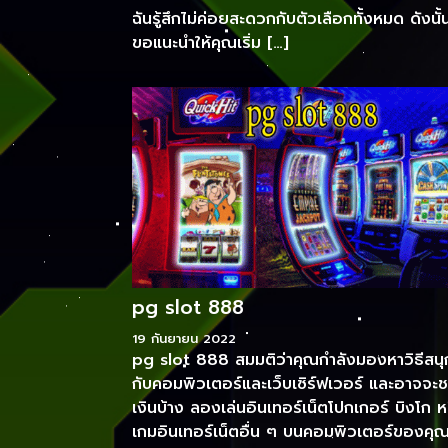
ฉันรู้สึกไม่ค่อยสะดวกกับตัวเลือกทั้งหมด ดังนั้
ขอแนะนำให้คุณเริ่ม […]
pg slot 888
19 กันยายน 2022
pg slot 888 สมมติว่าคุณกำลังมองหาวิธีสนุ
กับคอมพิวเตอร์และเว็บเซิร์ฟเวอร์ และอาจจะ
เงินบ้าง ลองเล่นอินเทอร์เน็ตโปกเกอร์ บิงโก ห
เกมอินเทอร์เน็ตอื่น ๆ บนคอมพิวเตอร์ของคุ