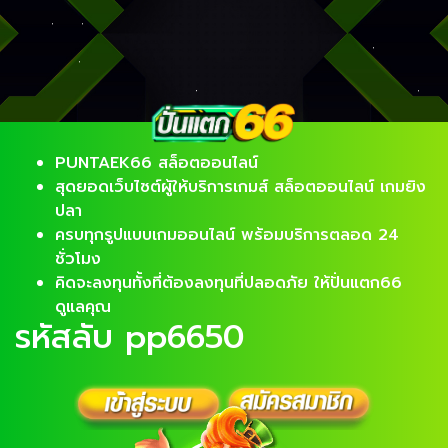
168pg เข้าสู่ระบบ สล็อต เว็บตรง รูปแบบเกมใหม่ อัพเดตสด
ใหม่ เข้าเล่นเกมสล็อต ฝาก-ถอน โอน ตลอด 24-ชั่วโมง คุณ
กำลังมองหาประสบการณ์การเล่นเกมสล็อตที่ทันสมัย อัปเดต
อย่างต่อเนื่อง และเปิดโอกาสให้คุณทำกำไรตล […]
PUNTAEK66 สล็อตออนไลน์
สุดยอดเว็บไซต์ผู้ให้บริการเกมส์ สล็อตออนไลน์ เกมยิง
ปลา
ครบทุกรูปแบบเกมออนไลน์ พร้อมบริการตลอด 24
ชั่วโมง
คิดจะลงทุนทั้งที่ต้องลงทุนที่ปลอดภัย ให้ปั่นแตก66
ดูแลคุณ
รหัสลับ pp6650