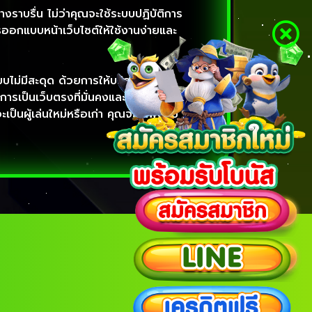
ราบรื่น ไม่ว่าคุณจะใช้ระบบปฏิบัติการ
รออกแบบหน้าเว็บไซต์ให้ใช้งานง่ายและ
บไม่มีสะดุด ด้วยการให้บริการที่ครบ
ารเป็นเว็บตรงที่มั่นคงและปลอดภัย
ป็นผู้เล่นใหม่หรือเก่า คุณจะได้พบกับ