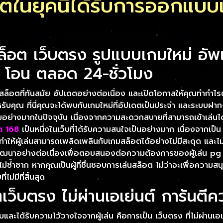
ตในยุคนี้ได้รับการออกแบ
ล็อต เว็บตรง รูปแบบเกมใหม่ อัพ
โอน ตลอด 24-ชั่วโมง
อตที่ทันสมัย อัปเดตอย่างต่อเนื่อง และเปิดโอกาสให้คุณทำกำไร
รับคุณ ที่นี่คุณจะได้พบกับเกมใหม่ที่อัปเดตเป็นประจำ และระบบฝา
อย่างมากในปัจจุบัน เนื่องจากความสะดวกสบายที่สามารถเข้าเล่นไ
ต 168
เป็นหนึ่งในเว็บที่ได้รับความสนใจเป็นอย่างมาก เนื่องจากเป็น 
ให้ผู้เล่นสามารถเพลิดเพลินกับเกมสล็อตได้อย่างไม่มีสะดุด แล
ฒนาอย่างต่อเนื่องเพื่อตอบสนองต่อความต้องการของผู้เล่น pg เป็
ละไม่ซ้ำซาก หากคุณเป็นผู้ที่ชื่นชอบการเล่นสล็อต ไม่ว่าจะเพื่อควา
ม่มีที่สิ้นสุด
ตเว็บตรง ไม่ผ่านเอเย่นต์ การันต
ิยมและได้รับความไว้วางใจจากผู้เล่น คือการเป็น เว็บตรง ที่ไม่ผ่านเ