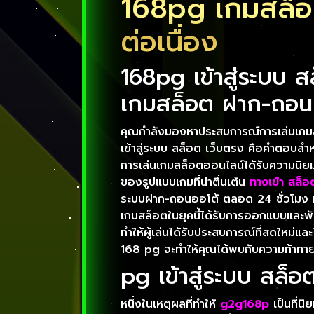
168pg เกมสล็อ
ต่อเนื่อง
168pg เข้าสู่ระบบ ส
เกมสล็อต ฝาก-ถอน 
คุณกำลังมองหาประสบการณ์การเล่นเกมสล็
เข้าสู่ระบบ สล็อต เว็บตรง คือคำตอบสำห
การเล่นเกมสล็อตออนไลน์ได้รับความนิยม
ของรูปแบบเกมที่น่าตื่นเต้น
ทางเข้า สล็อ
ระบบฝาก-ถอนออโต้ ตลอด 24 ชั่วโมง ทำ
เกมสล็อตในยุคนี้ได้รับการออกแบบและพั
ทำให้ผู้เล่นได้รับประสบการณ์ที่สดใหม่แ
168 pg จะทำให้คุณได้พบกับความท้าทายที่ไ
pg เข้าสู่ระบบ สล็อ
หนึ่งในเหตุผลที่ทำให้
g2g168p
เป็นที่น