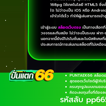
168pg ใช้เทคโนโลยี HTML5 ซึ่งเป็
ใด ไม่ว่าจะเป็น iOS หรือ Android
เข้าใจได้เร็ว ทำให้ผู้เล่นสามารถเข
เข้าสู่ระบบ
สล็อตเว็บตรง
เป็นทางเลือกที
วงจรและทันสมัย ไม่ว่าจะเป็นระบบ ฝาก
นอกจากนี้ยังมีโปรโมชั่นและโบนัสพิเศษท
ประสบการณ์การเล่นเกมสล็อตที่ไม่เหมือ
PUNTAEK66 สล็อตอ
สุดยอดเว็บไซต์ผู้ให้
ครบทุกรูปแบบเกมออนไ
คิดจะลงทุนทั้งที่ต้อง
รหัสลับ pp6