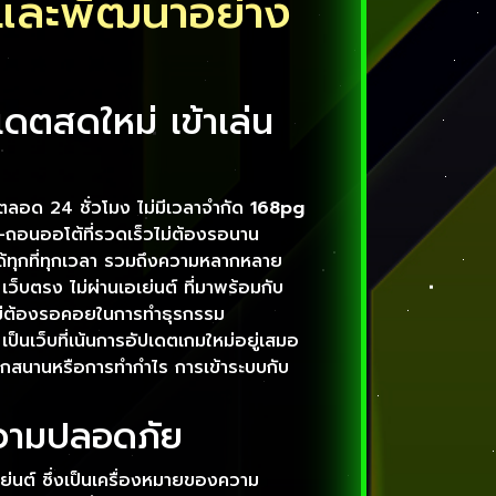
บและพัฒนาอย่าง
เดตสดใหม่ เข้าเล่น
ตลอด 24 ชั่วโมง ไม่มีเวลาจำกัด
168pg
ก-ถอนออโต้ที่รวดเร็วไม่ต้องรอนาน
ด้ทุกที่ทุกเวลา รวมถึงความหลากหลาย
เว็บตรง ไม่ผ่านเอเย่นต์ ที่มาพร้อมกับ
ะไม่ต้องรอคอยในการทำธุรกรรม
นเว็บที่เน้นการอัปเดตเกมใหม่อยู่เสมอ
มสนุกสนานหรือการทำกำไร การเข้าระบบกับ
ีความปลอดภัย
อเย่นต์ ซึ่งเป็นเครื่องหมายของความ