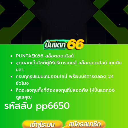
20 มีนาคม 2025
ในปัจจุบัน betflixslot เกมสล็อตออนไลน์ได้กลายเป็นหนึ่งใน
เกมพนันที่ได้รับความนิยมสูงสุดในประเทศไทย และไม่เพียงแต่
เป็นที่นิยมเพราะสามารถสร้างความสนุกสนานเท่านั้น แต่ยังเป็น
แหล่งทำเงินที่ดีสำหรับนักเดิมพ […]
PUNTAEK66 สล็อตออนไลน์
สุดยอดเว็บไซต์ผู้ให้บริการเกมส์ สล็อตออนไลน์ เกมยิง
ปลา
ครบทุกรูปแบบเกมออนไลน์ พร้อมบริการตลอด 24
ชั่วโมง
คิดจะลงทุนทั้งที่ต้องลงทุนที่ปลอดภัย ให้ปั่นแตก66
ดูแลคุณ
รหัสลับ pp6650