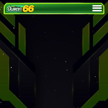
slot
betflixslot ระบบที่ทันสมัย เล่น
ง่าย และเกมหลากหลาย เว็บที่มี
คุณภาพ