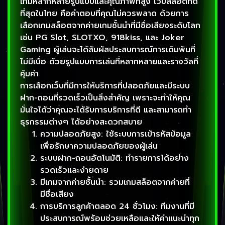
เกมหลากหลายรูปแบบและคุณภาพที่สูง เว็บสล็อตที่ดี
ที่สุดในไทย คือคำตอบที่คุณไม่ควรพลาด ด้วยการ
เลือกเกมสล็อตจากค่ายเกมชั้นนำที่มีชื่อเสียงระดับโลก
เช่น PG Slot, SLOTXO, 918kiss, และ Joker
Gaming ผู้เล่นจะได้สัมผัสประสบการณ์การเดิมพันที่
ไม่มีเบื่อ ด้วยรูปแบบการเล่นที่หลากหลายและรางวัลที่
คุ้มค่า
การเลือกเว็บที่มีการให้บริการที่ปลอดภัยและมีระบบ
ฝาก-ถอนที่รวดเร็วเป็นสิ่งสำคัญ เพราะจะทำให้คุณ
มั่นใจได้ว่าคุณจะได้รับการบริการที่ดี และสามารถทำ
ธุรกรรมต่างๆ ได้อย่างสะดวกสบาย
ความปลอดภัยสูง: ใช้ระบบการเข้ารหัสข้อมูล
เพื่อรักษาความปลอดภัยของผู้เล่น
ระบบฝาก-ถอนอัตโนมัติ: ทำรายการได้อย่าง
รวดเร็วและง่ายดาย
มีเกมจากค่ายชั้นนำ: รวมเกมสล็อตจากค่ายที่
มีชื่อเสียง
การบริการลูกค้าตลอด 24 ชั่วโมง: ทีมงานที่มี
ประสบการณ์พร้อมช่วยเหลือและให้คำแนะนำทุก