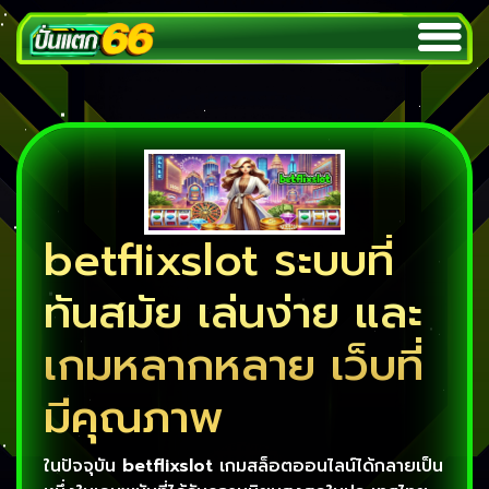
betflixslot ระบบที่
ทันสมัย เล่นง่าย และ
เกมหลากหลาย เว็บที่
มีคุณภาพ
ในปัจจุบัน
betflixslot
เกมสล็อตออนไลน์ได้กลายเป็น