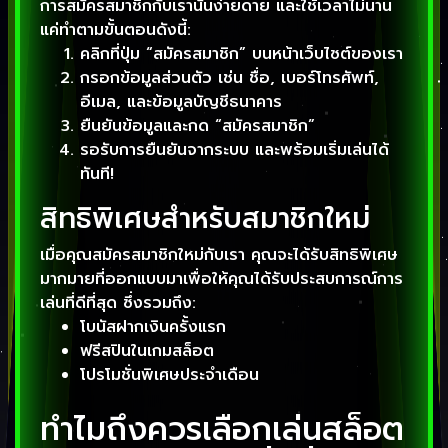
การสมัครสมาชิกกับเรานั้นง่ายดาย และใช้เวลาไม่นาน
แค่ทำตามขั้นตอนดังนี้:
คลิกที่ปุ่ม “สมัครสมาชิก” บนหน้าเว็บไซต์ของเรา
กรอกข้อมูลส่วนตัว เช่น ชื่อ, เบอร์โทรศัพท์,
อีเมล, และข้อมูลบัญชีธนาคาร
ยืนยันข้อมูลและกด “สมัครสมาชิก”
รอรับการยืนยันจากระบบ และพร้อมเริ่มเล่นได้
ทันที!
สิทธิพิเศษสำหรับสมาชิกใหม่
เมื่อคุณสมัครสมาชิกใหม่กับเรา คุณจะได้รับสิทธิพิเศษ
มากมายที่ออกแบบมาเพื่อให้คุณได้รับประสบการณ์การ
เล่นที่ดีที่สุด ซึ่งรวมถึง:
โบนัสฝากเงินครั้งแรก
ฟรีสปินในเกมสล็อต
โปรโมชั่นพิเศษประจำเดือน
ทำไมถึงควรเลือกเล่นสล็อต