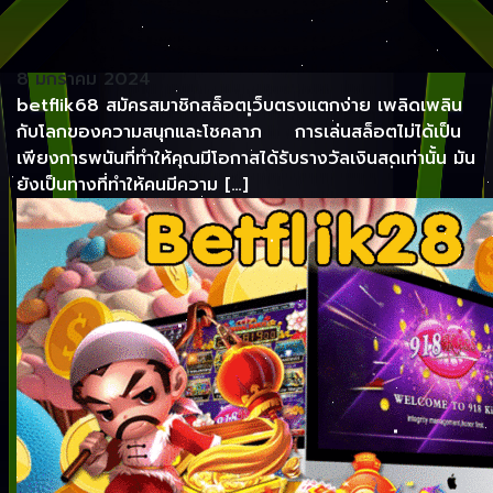
betflik68 สมัครสมาชิกสล็อตเว็บ
ตรงแตกง่าย เครดิตฟรี
8 มกราคม 2024
betflik68 สมัครสมาชิกสล็อตเว็บตรงแตกง่าย เพลิดเพลิน
กับโลกของความสนุกและโชคลาภ การเล่นสล็อตไม่ได้เป็น
เพียงการพนันที่ทำให้คุณมีโอกาสได้รับรางวัลเงินสดเท่านั้น มัน
ยังเป็นทางที่ทำให้คนมีความ […]