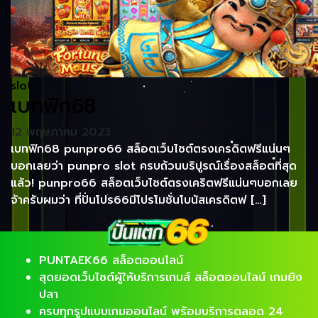
slot
เบทฟิก68
12 พฤษภาคม 2023
เบทฟิก68 punpro66 สล็อตเว็บไซต์ตรงเครดิตฟรีแน่นๆ
บอกเลยว่า punpro slot ครบถ้วนบริบูรณ์เรื่องสล็อตที่สุด
แล้ว! punpro66 สล็อตเว็บไซต์ตรงเคริตฟรีแน่นๆบอกเลย
จ้าครับผมว่า ที่ปั่นโปร66มีโปรโมชั่นโบนัสเครดิตฟ […]
PUNTAEK66 สล็อตออนไลน์
สุดยอดเว็บไซต์ผู้ให้บริการเกมส์ สล็อตออนไลน์ เกมยิง
ปลา
ครบทุกรูปแบบเกมออนไลน์ พร้อมบริการตลอด 24