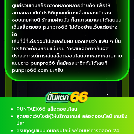
ศูนย์รวมเกมสล็อตจากหลากหลายค่ายดัง เพื่อให้
สมาชิกชาวปั่นโปร66ทุกคนมีทางเลือกของตัวเอง
ชอบเกมค่ายนี้ รักเกมค่ายนั้น ก็สามารถมาเล่นได้เลยบน
เว็บสล็อตของ punpro66 ไม่ต้องย้ายเว็บแต่อย่าง
ใด
เล่นที่นี่ที่เดียวจบไปเลยครับผม บอกเลยว่า แฟน ๆ ปั่น
โปร66จะต้องชอบแน่นอน ใครสนใจอยากสัมผัส
ประสบการณ์การเล่นสล็อตออนไลน์จากหลากหลายค่าย
แบบชาว punpro66 ก็สมัครสมาชิกกันได้เลยที่
punpro66.com นะครับ
PUNTAEK66 สล็อตออนไลน์
สุดยอดเว็บไซต์ผู้ให้บริการเกมส์ สล็อตออนไลน์ เกมยิง
ปลา
ครบทุกรูปแบบเกมออนไลน์ พร้อมบริการตลอด 24