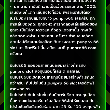
ที่ได้รับการรับรองจากค่ายสล็อตออนไลน์ค่ายดังต่าง
ๆ มากมาย การันตีความเป็นเว็บตรงแตกง่าย 100%
เล่นยังไงก็แตก เล่นยังไงก็รวย เพราะเราไม่ได้เอา
เปรียบอะไรกับสมาชิกชาว punpro66 เลยครับ ทุก
การเล่นของคุณ ทุกจังหวะการทดลองเล่นสล็อตของ
คุณจะเป็นไปตามดวงและตัวคุณเองเท่านั้น ทางเข้า
สล็อต66หาง่าย บอกเลยนะครับว่า ถ้าจะเล่นสล็อต
ออนไลน์ต้องมาเล่นสล็อตเว็บตรงอย่าง punpro 66
slot เครดิตฟรีเท่านั้น สมัครเลยที่ punpro66.com
ครับผม
ปั่นโปร66 ขอชวนสายทุนน้อยมาสร้างกำไรกับ
punpro slot ลงทุนน้อยก็เล่นได้ คลิกเลย!
ปั่นโปร66ขอเชิญชวนสายทุนน้อยมาสร้างกำไรกันดี
กว่าครับ! กับโปรโมชั่น
punpro 66 slot
เครดิตฟรี
จากพวกเรา
ปั่นโปร66 กับโปรโมชั่นเติมน้อยรับร้อย สายทุนน้อย
ยิ้มหวานแน่นอนครับ เว็บสล็อต66จัดให้แน่นอน กับ
โปรโมชั่นเติมน้อยรับร้อย ฝาก 29 รับ 100 ลงทุนหลัก