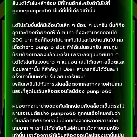
สิบแต่ได้เล่นหลักร้อย มีที่ไหนอีกล่ะครับถ้าไม่ใช่ที่
gamepunpro66 มีแค่ที่นี่ที่เดียวเท่านั้น
แต่โปรโมชั่นนี้ก็มีเงื่อนไขเล็ก ๆ น้อย ๆ นะครับ นั่นก็คือ
คุณจะต้องทำยอดให้ได้ 5 เท่า ถึงจะสามารถถอนได้
200 บาท ซึ่งก็ถือว่าไม่ยากเกินไปและไม่ง่ายเกินไป ผม
เชื่อว่าชาว punpro slot ทำได้แน่นอนครับ สายทุน
น้อยต้องมาลองแล้วนะครับ เพราะลงทุนน้อยมาก ๆ
แต่ได้เล่นกันแบบยาว ๆ แน่นอน เล่นได้เฉพาะสล็อตและ
ยิงปลาเท่านั้น ที่สำคัญ 1 User สามารถรับได้วันละ 1
ครั้งเท่านั้นนะครับ รีบเลยนะครับผม!
เพลินเพลินไปกับการเล่นสล็อตจากหลากหลายค่ายเกม
เยอะที่สุดในเว็บสล็อตออนไลน์ต้อง punpro66
ผมอยากจะมาขายของกันสักหน่อยกับสล็อตเว็บตรงไม่
ผ่านเอเย่นต์อย่าง
punpro66
ทุกคนเชื่อไหมครับว่า
เว็บสล็อต66ของเรานั้นมีเกมดังจากหลากหลายค่าย
เกมมาก ๆ เราไม่ได้จำกัดที่แค่ค่ายเกมใดค่ายเกมหนึ่ง
เท่านั้น เราต้องการให้เว็บสล็อตออนไลน์ของเรานั้นเป็น