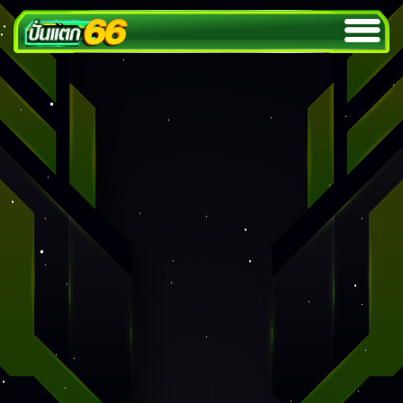
article
/
slot
ดาวน์โหลด918kissล่าสุด
25 สิงหาคม 2022
วิธีเล่นเกมคาสิโนคำจำกัดความของพจนานุกรมของคำว่า
สล็อตดาวน์โหลด918kissล่าสุดคือ “การจัดเรียงไพ่สำหรับ