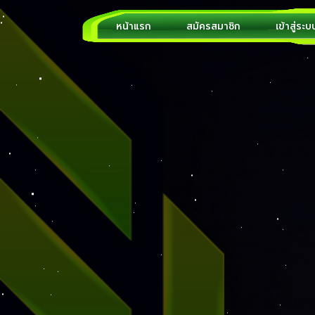
หน้าแรก
สมัครสมาชิก
เข้าสู่ระบ
slot
Ib888