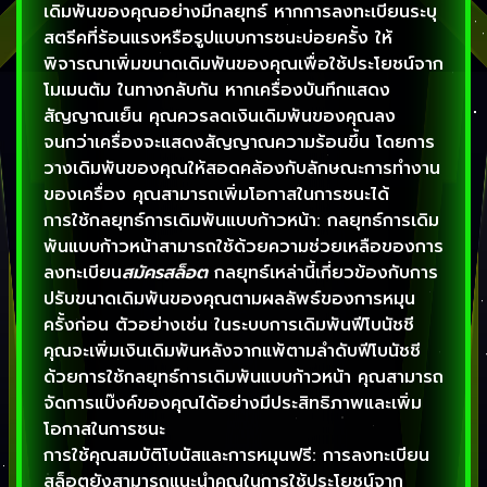
เดิมพันของคุณอย่างมีกลยุทธ์ หากการลงทะเบียนระบุ
สตรีคที่ร้อนแรงหรือรูปแบบการชนะบ่อยครั้ง ให้
พิจารณาเพิ่มขนาดเดิมพันของคุณเพื่อใช้ประโยชน์จาก
โมเมนตัม ในทางกลับกัน หากเครื่องบันทึกแสดง
สัญญาณเย็น คุณควรลดเงินเดิมพันของคุณลง
จนกว่าเครื่องจะแสดงสัญญาณความร้อนขึ้น โดยการ
วางเดิมพันของคุณให้สอดคล้องกับลักษณะการทำงาน
ของเครื่อง คุณสามารถเพิ่มโอกาสในการชนะได้
การใช้กลยุทธ์การเดิมพันแบบก้าวหน้า: กลยุทธ์การเดิม
พันแบบก้าวหน้าสามารถใช้ด้วยความช่วยเหลือของการ
ลงทะเบียน
สมัครสล็อต
กลยุทธ์เหล่านี้เกี่ยวข้องกับการ
ปรับขนาดเดิมพันของคุณตามผลลัพธ์ของการหมุน
ครั้งก่อน ตัวอย่างเช่น ในระบบการเดิมพันฟีโบนัชชี
คุณจะเพิ่มเงินเดิมพันหลังจากแพ้ตามลำดับฟีโบนัชชี
ด้วยการใช้กลยุทธ์การเดิมพันแบบก้าวหน้า คุณสามารถ
จัดการแบ๊งค์ของคุณได้อย่างมีประสิทธิภาพและเพิ่ม
โอกาสในการชนะ
การใช้คุณสมบัติโบนัสและการหมุนฟรี: การลงทะเบียน
สล็อตยังสามารถแนะนำคุณในการใช้ประโยชน์จาก