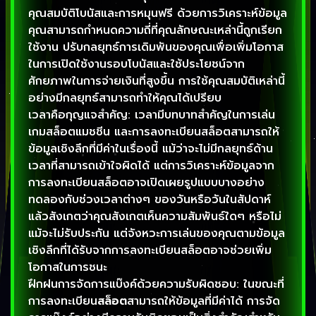
คุณสมบัติโบนัสและการหมุนฟรี ด้วยการวิเคราะห์ข้อมูล
คุณสามารถกำหนดความถี่ที่คุณลักษณะเหล่านี้ถูกเรียก
ใช้งาน ปรับกลยุทธ์การเดิมพันของคุณเพื่อเพิ่มโอกาส
ในการเปิดใช้งานรอบโบนัสและใช้ประโยชน์จาก
ศักยภาพในการจ่ายเงินที่สูงขึ้น การใช้คุณสมบัติเหล่านี้
อย่างมีกลยุทธ์สามารถทำให้คุณได้เปรียบ
เวลาคือกุญแจสำคัญ: เวลามีบทบาทสำคัญในการเล่น
เกมสล็อตแมชชีน และการลงทะเบียนสล็อตสามารถให้
ข้อมูลเชิงลึกที่มีค่าในเรื่องนี้ แม้ว่าจะไม่มีกลยุทธ์ด้าน
เวลาที่สามารถเข้าใจผิดได้ แต่การวิเคราะห์ข้อมูลจาก
การลงทะเบียนสล็อตอาจเปิดเผยรูปแบบบางอย่าง
ทดลองกับช่วงเวลาต่างๆ ของวันหรือวันในสัปดาห์
แล้วสังเกตว่าคุณสังเกตเห็นความสัมพันธ์ใดๆ หรือไม่
แม้จะไม่รับประกัน แต่จังหวะการเล่นของคุณตามข้อมูล
เชิงลึกที่ได้รับจากการลงทะเบียนสล็อตอาจช่วยเพิ่ม
โอกาสในการชนะ
ฝึกฝนการจัดการแบ๊งค์ด้วยความรับผิดชอบ: ในขณะที่
การลงทะเบียน
สล็อต
สามารถให้ข้อมูลที่มีค่าได้ การจัด