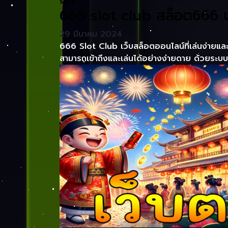
slot
666 slot club สล็อต666 
29 มีนาคม 2024
666 Slot Club เว็บสล็อตออนไลน์ที่เล่นง่ายและแ
สามารถเข้าถึงและเล่นได้อย่างง่ายดาย ด้วยระบบ