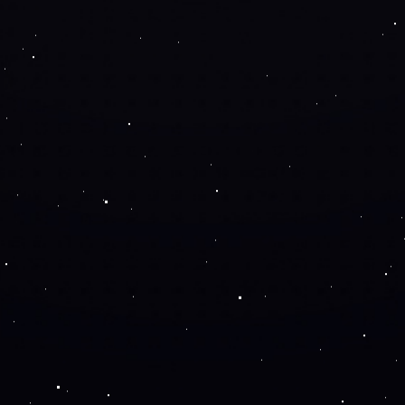
สล็อตแท้ 100% เล่นได้ไม่อั้น
ล็อตเว็บตรง และโปรโมชั่นแจกฟรีเครดิตทุกวัน นำเสนอโอกาสให้คุณ
ต66 […]