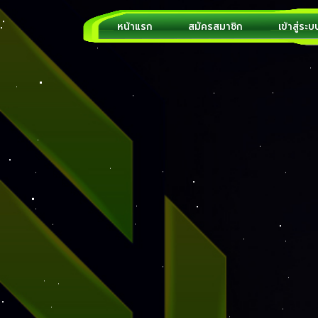
หน้าแรก
สมัครสมาชิก
เข้าสู่ระบ
slot
โปรสล็อตสมาชิกใหม่ รวมโบ