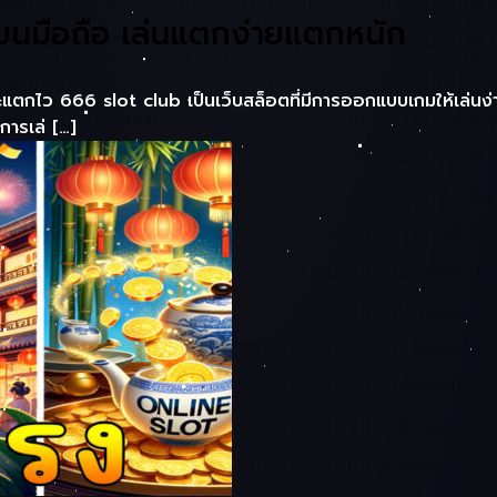
บนมือถือ เล่นแตกง่ายแตกหนัก
ตกไว 666 slot club เป็นเว็บสล็อตที่มีการออกแบบเกมให้เล่นง่าย ไ
การเล่ […]