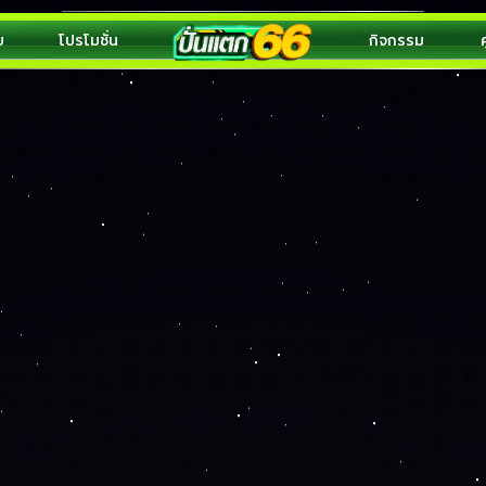
บ
โปรโมชั่น
กิจกรรม
ค
นัสต้อนรับ ฝากแรก ฟรีสปิน และเครดิ