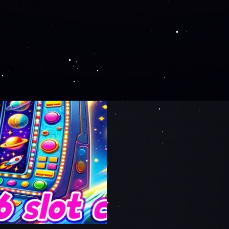
่จำกัดกับเว็บสล็อตใหม่ล่าสุด
ีวันหยุด วิถีใหม่ของการเล่นเกมออนไลน์ สล็อต666 วอลเล็ต เป็นหน
เพียงแ […]