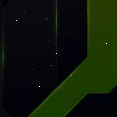
ับ โบนัสของเกมบางเกมนั้นจะไม่ได้มาในรูปแบบของ
ง