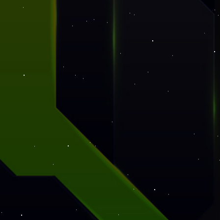
4 ธันวาคม 2025
การเล่นสล็อตกับเว็บตรงไม่ผ่านเอเย่นต์นั้น มีโ
Scatter ด้วย แสดงว่า โบนัสนั้นมีที่มาหรือกลไกท
slot
สล็อตเว็บตรง ไม่ล็อคยูส เ