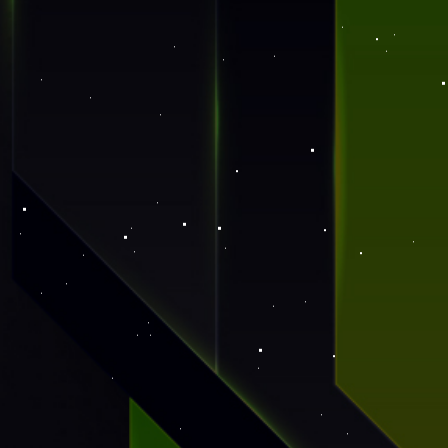
ง” มันสื่อสารกับคนเล่นดี ภาพลื่น เสียงดนตรี