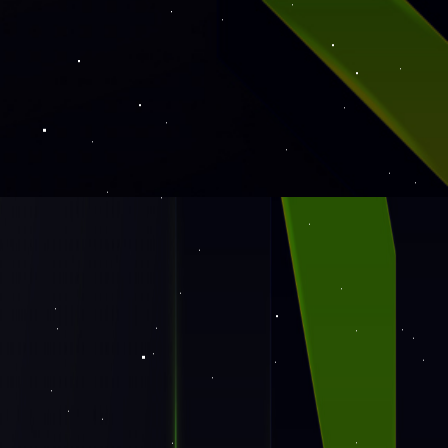
ึ่งในเกมคาสิโนออนไลน์ที่ได้รับความนิยมอย่าง