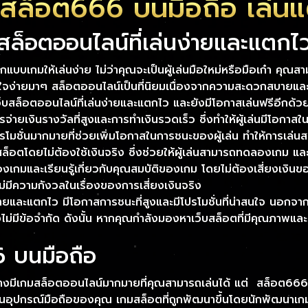
 สล็อต666 บนมือถือ เล่น
สล็อตออนไลน์ที่เล่นง่ายและแตกไ
กแบบเกมให้เล่นง่าย ไม่ว่าคุณจะเป็นผู้เล่นมือใหม่หรือมือเก๋า คุณส
เข้าใจง่ายมาๆ สล็อตออนไลน์เป็นที่นิยมเนื่องจากความสะดวกสบายแ
็นเว็บสล็อตออนไลน์ที่เล่นง่ายและแตกไว และยังมีโอกาสเล่นฟรีอีกด้
ายเงินรางวัลที่สูงและการทำเงินรวดเร็ว ซึ่งทำให้ผู้เล่นมีโอกาสใ
โมชั่นมากมายที่ช่วยเพิ่มโอกาสในการชนะของผู้เล่น ทำให้การเล่นสล็อต
สล็อตโดยไม่ต้องใช้เงินจริง ซึ่งช่วยให้ผู้เล่นสามารถทดลองเกม และเ
มและเรียนรู้เกี่ยวกับคุณสมบัติของเกม โดยไม่ต้องเสี่ยงเงินของ
่มีความกังวลในเรื่องของการเสี่ยงเงินจริง
ยและแตกไว มีโอกาสการชนะที่สูงและมีโปรโมชั่นที่น่าสนใจ นอกจากนี้ย
่มีข้อจำกัด ดังนั้น หากคุณกำลังมองหาเว็บสล็อตที่มีคุณภาพและน
6 บนมือถือ
งมีเกมสล็อตออนไลน์มากมายที่คุณสามารถเล่นได้ แต่ สล็อต666 เป็
ุปกรณ์มือถือของคุณ เกมสล็อตที่ถูกพัฒนาขึ้นโดยนักพัฒนาเกม