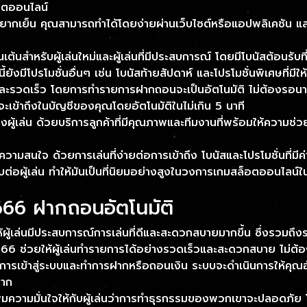
็อตออนไลน์
ยากเย็น คุณสามารถทำได้โดยง่ายผ่านเว็บไซต์หรือแอปพลิเคชัน แล
นเต้นสำหรับผู้เล่นใหม่และผู้เล่นที่มีประสบการณ์ โดยมีโบนัสต้อนรับที
นี้ยังมีโปรโมชั่นอื่นๆ เช่น โบนัสท้ายสัปดาห์ และโปรโมชั่นพิเศษที่มี
ละรวดเร็ว โดยการทำรายการฝากถอนจะเป็นอัตโนมัติ ไม่ต้องรอน
ะเข้าถึงในบัญชีของคุณโดยอัตโนมัติในไม่เกิน 5 นาที
ู้เล่น ด้วยบริการลูกค้าที่มีคุณภาพและทีมงานที่พร้อมให้ความช
ความสนใจ ด้วยการเล่นที่ง่ายต่อการเข้าถึง โบนัสและโปรโมชั่นที่ม
อผู้เล่น ทำให้มันเป็นที่นิยมอย่างสูงในวงการเกมสล็อตออนไลน์ใน
666 ฝากถอนอัตโนมัติ
ผู้เล่นมีประสบการณ์การเล่นที่ดีและสะดวกสบายมากขึ้น ซึ่งรวมถึงระ
 ช่วยให้ผู้เล่นทำรายการได้อย่างรวดเร็วและสะดวกสบาย ไม่ต้องร
ำการเข้าสู่ระบบและทำการฝากหรือถอนเงิน ระบบจะดำเนินการให้คุณ
มาก
่มความมั่นใจให้กับผู้เล่นว่าการทำธุรกรรมของพวกเขาจะปลอดภัย โ