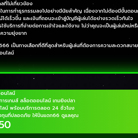
ที่ไม่เกี่ยวข้อง
การทำธุรกรรมลงไปอย่างมีนัยสำคัญ เนื่องจากไม่ต้องมีขั้นตอนกา
ร็วขึ้น และเงินที่ถอนจะเข้าสู่บัญชีผู้เล่นได้อย่างรวดเร็วทันใจ
้บริการที่ง่ายต่อการเข้าใจและใช้งาน ไม่ว่าคุณจะเป็นผู้เล่นใหม่ห
ีความยุ่งยาก
66 เป็นทางเลือกที่ดีที่สุดสำหรับผู้เล่นที่ต้องการความสะดวก
อนไลน์
อนไลน์
บริการเกมส์ สล็อตออนไลน์ เกมยิงปลา
ลน์ พร้อมบริการตลอด 24 ชั่วโมง
ลงทุนที่ปลอดภัย ให้ปั่นแตก66 ดูแลคุณ
650