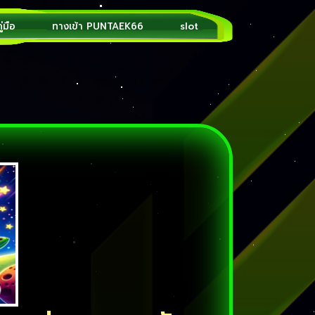
ู่มือ
ทางเข้า PUNTAEK66
slot