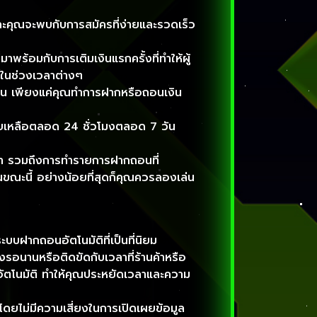
ะคุณจะพบกับการสมัครที่ง่ายและรวดเร็ว
่มาพร้อมกับการเติมเงินแรกครั้งที่ทำให้ผู้
ให้ในช่วงเวลาต่างๆ
าน เพียงแค่คุณทำการฝากหรือถอนเงิน
่วยเหลือตลอด 24 ชั่วโมงตลอด 7 วัน
ีค่า รวมถึงการทำรายการฝากถอนที่
ขณะนี้ อย่างน้อยที่สุดก็คุณควรลองเล่น
บบฝากถอนอัตโนมัติที่เป็นที่นิยม
อนานหรือติดขัดกับเวลาที่ร้านค้าหรือ
อัตโนมัติ ทำให้คุณประหยัดเวลาและความ
ดยไม่มีความเสี่ยงในการเปิดเผยข้อมูล