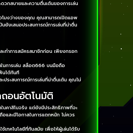
มสะดวกสบายและความตื่นเต้นของการเล่น
นชั่วโมงว่างของคุณ คุณสามารถเปิดแอพ
 มันยังเสนอประสบการณ์การเล่นที่น่าตื่น
คชันและทำการสมัครสมาชิกก่อน เพียงกรอก
มพันในการเล่น สล็อต666 บนมือถือ
นได้ทันที
ระสบการณ์การเล่นที่น่าตื่นเต้น คุณไม่
ถอนอัตโนมัติ
ในคาสิโนจริง แต่ยังมีประสิทธิภาพที่จะ
ื่อถือและมีโอกาสในการแตกหนัก ไม่ควร
ทคโนโลยีที่ทันสมัย เพื่อให้ผู้เล่นได้รับ