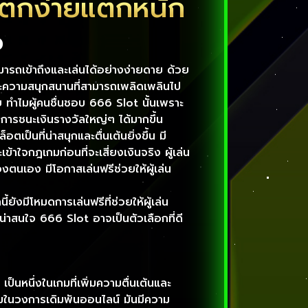
แตกง่ายแตกหนัก
ว
ามารถเข้าถึงและเล่นได้อย่างง่ายดาย ด้วย
ละความสนุกสนานที่สามารถเพลิดเพลินไป
วย ทำไมผู้คนชื่นชอบ 666 Slot นั้นเพราะ
นการชนะเงินรางวัลใหญ่ๆ ได้มากขึ้น
เป็นที่น่าสนุกและตื่นเต้นยิ่งขึ้น มี
ข้าใจกฎเกมก่อนที่จะเสี่ยงเงินจริง ผู้เล่น
ตนเอง มีโอกาสเล่นฟรีช่วยให้ผู้เล่น
ังมีโหมดการเล่นฟรีที่ช่วยให้ผู้เล่น
่าสนใจ 666 Slot อาจเป็นตัวเลือกที่ดี
นหนึ่งในเกมที่เพิ่มความตื่นเต้นและ
ในวงการเดิมพันออนไลน์ มันมีความ