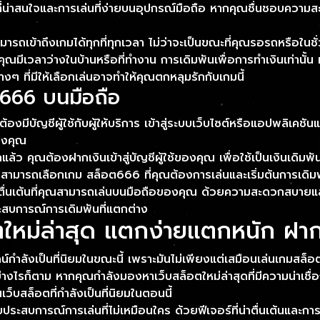
ี่น่าสนใจและการเล่นที่ง่ายบนอุปกรณ์มือถือ หากคุณชื่นชอบควา
ารถเข้าถึงเกมได้ทุกที่ทุกเวลา ไม่ว่าจะเป็นขณะที่คุณรอรถหรือใ
้คุณมีเวลาว่างในบ้านหรือที่ทำงาน การเดิมพันเพื่อการทำเงินเท่านั้น
างๆ ที่มีให้เลือกเล่นอาจทำให้คุณตกหลุมรักกับเกมนี้
อต666 บนมือถือ
้องมีบัญชีผู้ใช้กับผู้ให้บริการ เข้าสู่ระบบเว็บไซต์หรือแอปพลิเ
ของคุณ
แล้ว คุณต้องฝากเงินเข้าสู่บัญชีผู้ใช้ของคุณ เพื่อใช้เป็นเงินเดิ
ณสามารถเลือกเกม สล็อต666 ที่คุณต้องการเล่นและเริ่มต้นการเดิมพั
ตื่นเต้นที่คุณสามารถเล่นบนมือถือของคุณ ด้วยความสะดวกสบายและป
ะสบการณ์การเดิมพันที่แตกต่าง
ใหม่ล่าสุด แตกง่ายแตกหนัก ฝาก
กำลังเป็นที่นิยมในขณะนี้ เพราะมันไม่เพียงแต่เสมือนเล่นเกมสล็อต
อย่างไรก็ตาม หากคุณกำลังมองหาเว็บสล็อตใหม่ล่าสุดที่มีความน่าเช
นเว็บสล็อตที่กำลังเป็นที่นิยมในตอนนี้
ะสบการณ์การเล่นที่ไม่เหมือนใคร ด้วยฟีเจอร์ที่น่าตื่นเต้นและการใช้เ