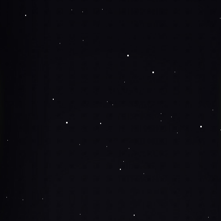
้นสุด ในยุคที่เทคโนโลยีเติบโตอย่างรวดเร็ว เกม ทดลอง พีจี และ
น์ไม่เพี […]
หญ่