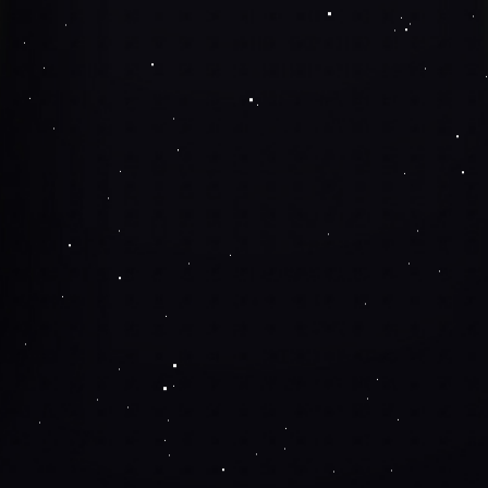
บนัสเครดิตฟรีได้เลย
นเอเย่นต์ ไม่ผ่านตัวกลาง เรื่องความปลอดภัยยืนหนึ่ง! ทางเข้า
ไลน์เป็น […]