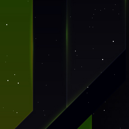
ทางเข้า pg slot game รับโ
7 มีนาคม 2024
ทางเข้า pg slot game สล็อตเว็บตรงแท้ ไม่ผ่า
ขึ้น! หากคุณเป็นอีกคนที่ชื่นชอบการเล่นสล็อตออน
slot