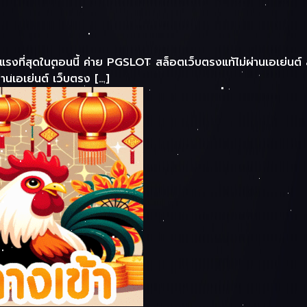
ที่สุดในตอนนี้ ค่าย PGSLOT สล็อตเว็บตรงแท้ไม่ผ่านเอเย่น
่านเอเย่นต์ เว็บตรง […]