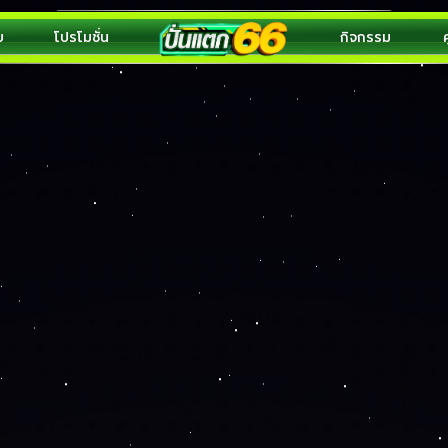
บ
โปรโมชั่น
กิจกรรม
ค
สุดในตอนนี้