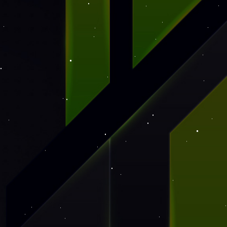
นการ สมัครเลย! ทาง เข้า PG SLOT สล็อตเว็บ