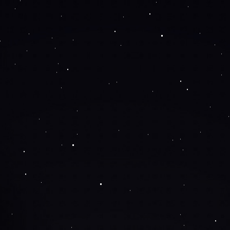
งที่สุดในตอนนี้ ทาง เข้า PG SLOT สมัครสมาชิกฟรีไม่มีค่าดำเนิ
รับ! พบกั […]
สมัคร