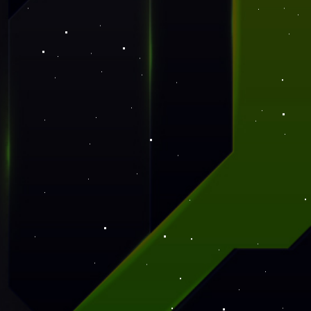
การเดิมพันออนไลน์กลายเป็นส่วนหนึ่งของการใช้