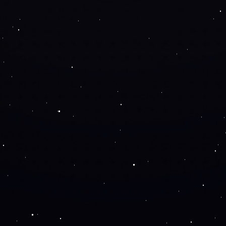
ก pg slot game เกมสล็อตออนไลน์จัดเต็มจากทุกค่าย การันต
ึยังครับ! พวกเราเป็นสล็อตเว็ […]