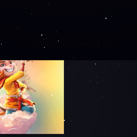
บตรงแท้ 100% PGSLOT APK Download ส่งตรงโปรโมชั่นและ
ึยังครับ? พวกเรา PUNPRO66 สล็อตเว็บต […]