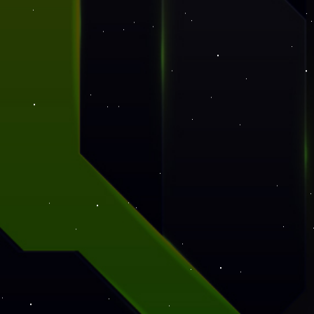
20 มีนาคม 2024
ทดลอง พีจี ความสนุกในยุคดิจิทัล กับความมันขั
ชีวิตประจำวันของผู้คนมากขึ้น การเล่นพนันออนไล
slot
เว็บ สล็อต เว็บ ตรง ค่าย ใ