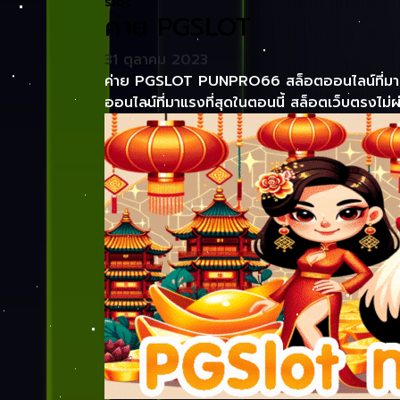
slot
ค่าย PGSLOT
31 ตุลาคม 2023
ค่าย PGSLOT PUNPRO66 สล็อตออนไลน์ที่มาแรง
ออนไลน์ที่มาแรงที่สุดในตอนนี้ สล็อตเว็บตรงไม่ผ