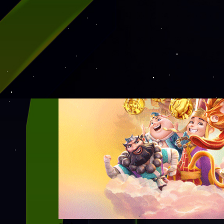
PGSLOT APK Download
13 พฤศจิกายน 2023
PGSLOT APK Download PUNPRO66 สล็อตเว็
มาสนุกกับพวกเราสล็อตเว็บตรงแท้ 100% กันร