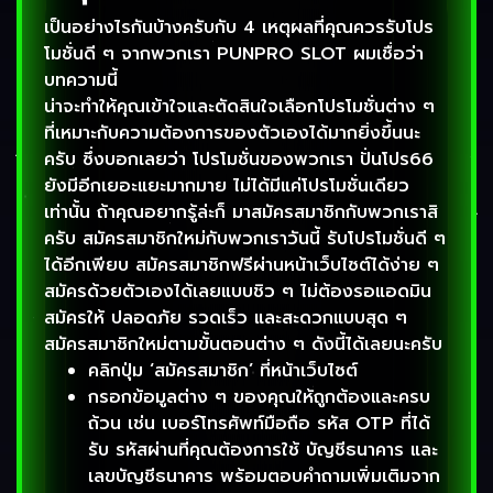
เป็นอย่างไรกันบ้างครับกับ 4 เหตุผลที่คุณควรรับโปร
โมชั่นดี ๆ จากพวกเรา PUNPRO SLOT ผมเชื่อว่า
บทความนี้
น่าจะทำให้คุณเข้าใจและตัดสินใจเลือกโปรโมชั่นต่าง ๆ
ที่เหมาะกับความต้องการของตัวเองได้มากยิ่งขึ้นนะ
ครับ ซึ่งบอกเลยว่า โปรโมชั่นของพวกเรา ปั่นโปร66
ยังมีอีกเยอะแยะมากมาย ไม่ได้มีแค่โปรโมชั่นเดียว
เท่านั้น ถ้าคุณอยากรู้ล่ะก็ มาสมัครสมาชิกกับพวกเราสิ
ครับ สมัครสมาชิกใหม่กับพวกเราวันนี้ รับโปรโมชั่นดี ๆ
ได้อีกเพียบ สมัครสมาชิกฟรีผ่านหน้าเว็บไซต์ได้ง่าย ๆ
สมัครด้วยตัวเองได้เลยแบบชิว ๆ ไม่ต้องรอแอดมิน
สมัครให้ ปลอดภัย รวดเร็ว และสะดวกแบบสุด ๆ
สมัครสมาชิกใหม่ตามขั้นตอนต่าง ๆ ดังนี้ได้เลยนะครับ
คลิกปุ่ม ‘สมัครสมาชิก’ ที่หน้าเว็บไซต์
กรอกข้อมูลต่าง ๆ ของคุณให้ถูกต้องและครบ
ถ้วน เช่น เบอร์โทรศัพท์มือถือ รหัส OTP ที่ได้
รับ รหัสผ่านที่คุณต้องการใช้ บัญชีธนาคาร และ
เลขบัญชีธนาคาร พร้อมตอบคำถามเพิ่มเติมจาก