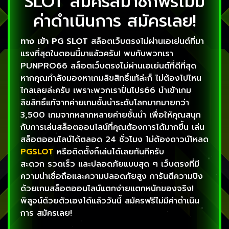
SLOT สมัครสมาชิกฟรีไม่มี
ค่าดำเนินการ สมัครเลย!
ทาง เข้า PG SLOT
สล็อตเว็บตรงไม่ผ่านเอเย่นต์ที่มา
แรงที่สุดในตอนนี้มาแล้วครับ! พบกับพวกเรา
PUNPRO66 สล็อตเว็บตรงไม่ผ่านเอเย่นต์ที่ดีที่สุด
หากคุณกำลังมองหาเกมลิขสิทธิ์แท้ล่ะก็ ไม่ต้องไปไหน
ไกลเลยล่ะครับ เพราะพวกเราปั่นโปร66 นำเข้าเกม
ลิขสิทธิ์แท้จากค่ายเกมชั้นนำระดับโลกมากมายกว่า
3,500 เกมจากหลากหลายค่ายชั้นนำ เพื่อให้คุณสนุก
กับการเล่นสล็อตออนไลน์ที่คุณต้องการได้มากขึ้น เล่น
สล็อตออนไลน์ได้ตลอด 24 ชั่วโมง ไม่ต้องดาวน์โหลด
PGSLOT
หรือติดตั้งก็เล่นได้เลยทันทีครับ
สะดวก รวดเร็ว และปลอดภัยแบบสุด ๆ เว็บตรงที่มี
ความน่าเชื่อถือและความปลอดภัยสูง การันตีความปัง
ด้วยเกมสล็อตออนไลน์แตกง่ายแตกหนักของจริง!
พิสูจน์ด้วยตัวเองได้แล้ววันนี้ สมัครฟรีไม่มีค่าดำเนิน
การ สมัครเลย!