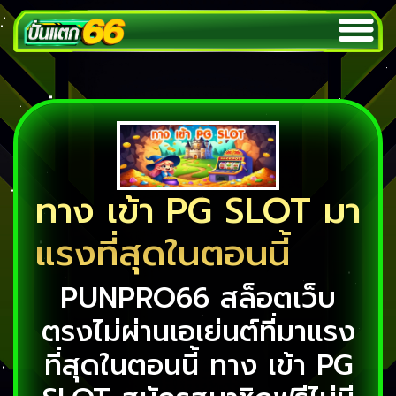
ทาง เข้า PG SLOT มา
แรงที่สุดในตอนนี้
PUNPRO66 สล็อตเว็บ
ตรงไม่ผ่านเอเย่นต์ที่มาแรง
ที่สุดในตอนนี้ ทาง เข้า PG