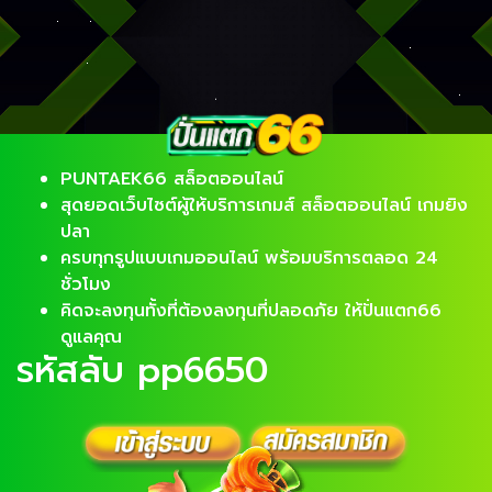
เว็บพนันออนไลน์โปรโมชั่นดีๆทั้ง สมาชิกใหม่และสมาชิกเก่า
การจัดแจกโปรโมชั่นของเว็บการพนันออนไลน์ที่เราทำการ
แนะนำมาพร้อมกับคุณภาพในการเล่นเกมพนันออนไลน์ที่ดี ใคร
ที่สนใจอยากทำการเล่นเกมออนไลน์สามารถทำควา […]
PUNTAEK66 สล็อตออนไลน์
สุดยอดเว็บไซต์ผู้ให้บริการเกมส์ สล็อตออนไลน์ เกมยิง
ปลา
ครบทุกรูปแบบเกมออนไลน์ พร้อมบริการตลอด 24
ชั่วโมง
คิดจะลงทุนทั้งที่ต้องลงทุนที่ปลอดภัย ให้ปั่นแตก66
ดูแลคุณ
รหัสลับ pp6650