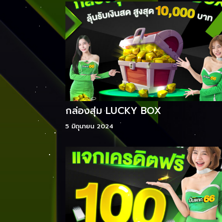
กล่องสุ่ม LUCKY BOX
5 มิถุนายน 2024