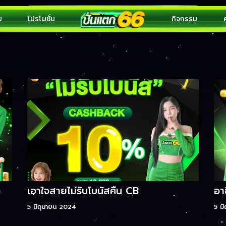
บ
โปรโมชั่น
กิจกรรม
ค
บทความ
เอาใจสายไม่รับโบนัสคืน CB
อา
5 มิถุนายน 2024
5 ม