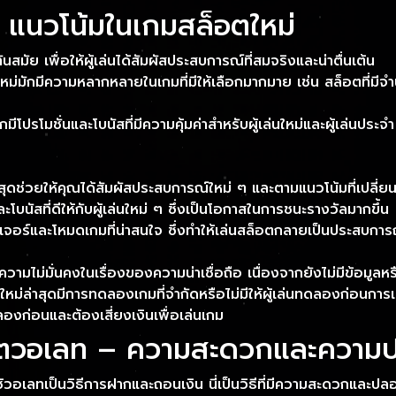
 แนวโน้มในเกมสล็อตใหม่
ันสมัย เพื่อให้ผู้เล่นได้สัมผัสประสบการณ์ที่สมจริงและน่าตื่นเต้น
่มักมีความหลากหลายในเกมที่มีให้เลือกมากมาย เช่น สล็อตที่มีจ
ักมีโปรโมชั่นและโบนัสที่มีความคุ้มค่าสำหรับผู้เล่นใหม่และผู้เล่นป
าสุดช่วยให้คุณได้สัมผัสประสบการณ์ใหม่ ๆ และตามแนวโน้มที่เปล
ละโบนัสที่ดีให้กับผู้เล่นใหม่ ๆ ซึ่งเป็นโอกาสในการชนะรางวัลมากขึ้น
เจอร์และโหมดเกมที่น่าสนใจ ซึ่งทำให้เล่นสล็อตกลายเป็นประสบการณ์
วามไม่มั่นคงในเรื่องของความน่าเชื่อถือ เนื่องจากยังไม่มีข้อมูลหรื
ล่าสุดมีการทดลองเกมที่จำกัดหรือไม่มีให้ผู้เล่นทดลองก่อนการเดิมพ
องก่อนและต้องเสี่ยงเงินเพื่อเล่นเกม
อตวอเลท – ความสะดวกและความ
้วอเลทเป็นวิธีการฝากและถอนเงิน นี่เป็นวิธีที่มีความสะดวกและปล