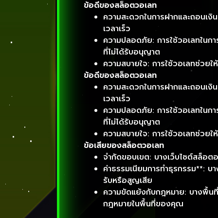
ข้อดีของสล็อตวอเลท
ความสะดวกในการฝากและถอนเงิน: ก
เวลาเร็ว
ความปลอดภัย: การใช้วอเลทในการ
ที่ไม่ได้รับอนุญาต
ความสบายใจ: การใช้วอเลทช่วยให้คุ
ข้อดีของสล็อตวอเลท
ความสะดวกในการฝากและถอนเงิน: ก
เวลาเร็ว
ความปลอดภัย: การใช้วอเลทในการ
ที่ไม่ได้รับอนุญาต
ความสบายใจ: การใช้วอเลทช่วยให้คุ
ข้อเสียของสล็อตวอเลท
จำกัดขอบเขต: บางเว็บไซต์สล็อตอาจ
ค่าธรรมเนียมการทำธุรกรรม**: บางค
รับหรือสูญเสีย
ความขัดแย้งกับกฎหมาย: บางพื้นท
กฎหมายในพื้นที่ของคุณ