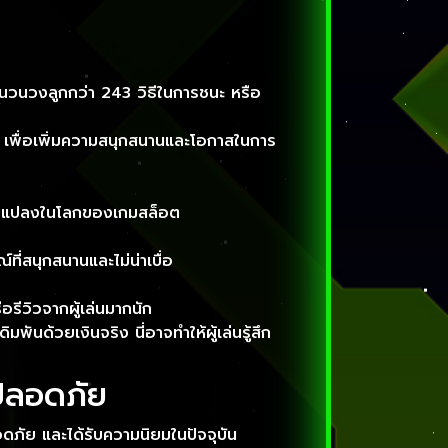
ำนวนวงลูกกว่า 243 วิธีในการชนะ หรือ
ระจำ เพื่อเพิ่มความสนุกสนานและโอกาสในการ
ี่ยนแปลงในโลกของเกมสล็อต
ที่สนุกสนานและไม่น่าเบื่อ
อรีวิวจากผู้เล่นมากนัก
ันด้วยเงินจริง นี่อาจทำให้ผู้เล่นรู้สึก
ปลอดภัย
อดภัย และได้รับความนิยมในปัจจุบัน