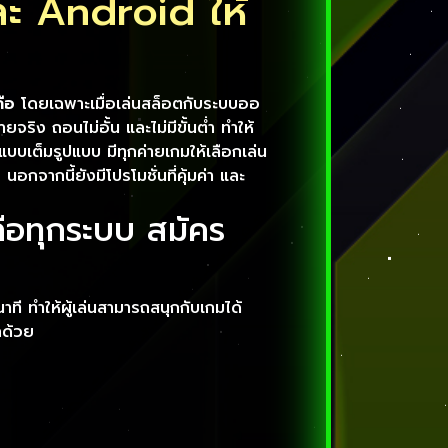
ละ Android ให้
ถือ
โดยเฉพาะเมื่อเล่นสล็อตกับระบบออ
ริง ถอนไม่อั้น และไม่มีขั้นต่ำ ทำให้
เต็มรูปแบบ มีทุกค่ายเกมให้เลือกเล่น
กนี้ยังมีโปรโมชั่นที่คุ้มค่า และ
ือทุกระบบ สมัคร
ี ทำให้ผู้เล่นสามารถสนุกกับเกมได้
กด้วย