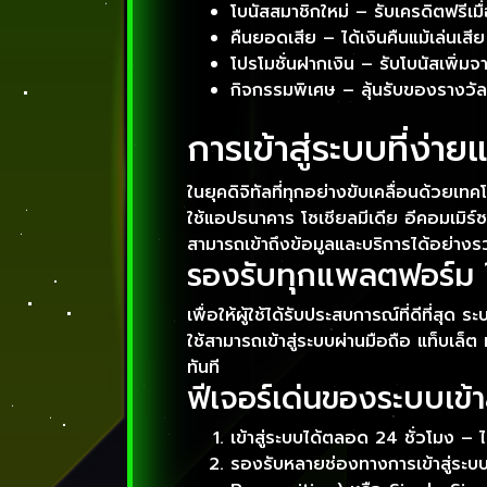
โบนัสสมาชิกใหม่ – รับเครดิตฟรีเมื
คืนยอดเสีย – ได้เงินคืนแม้เล่นเสีย
โปรโมชั่นฝากเงิน – รับโบนัสเพิ่
กิจกรรมพิเศษ – ลุ้นรับของรางว
การเข้าสู่ระบบที่ง
ในยุคดิจิทัลที่ทุกอย่างขับเคลื่อนด้วยเท
ใช้แอปธนาคาร โซเชียลมีเดีย อีคอมเมิร์
สามารถเข้าถึงข้อมูลและบริการได้อย่างร
รองรับทุกแพลตฟอร์ม ใ
เพื่อให้ผู้ใช้ได้รับประสบการณ์ที่ดีที่ส
ใช้สามารถเข้าสู่ระบบผ่านมือถือ แท็บเล็
ทันที
ฟีเจอร์เด่นของระบบเข้า
เข้าสู่ระบบได้ตลอด 24 ชั่วโมง – ไ
รองรับหลายช่องทางการเข้าสู่ระบบ