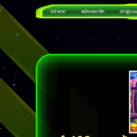
หน้าแรก
สมัครสมาชิก
เข้าสู่ระบ