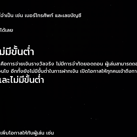
จำเป็น เช่น เบอร์โทรศัพท์ และเลขบัญชี
นได้เลย
่มีขั้นต่ำ
ือการจ่ายเงินรางวัลจริง ไม่มีการจำกัดยอดถอน ผู้เล่นสามารถถอน
นไข อีกทั้งยังไม่มีขั้นต่ำในการฝากเงิน เปิดโอกาสให้ทุกคนเข้าถึงกา
ะไม่มีขั้นต่ำ
่มโอกาสให้กับผู้เล่น เช่น