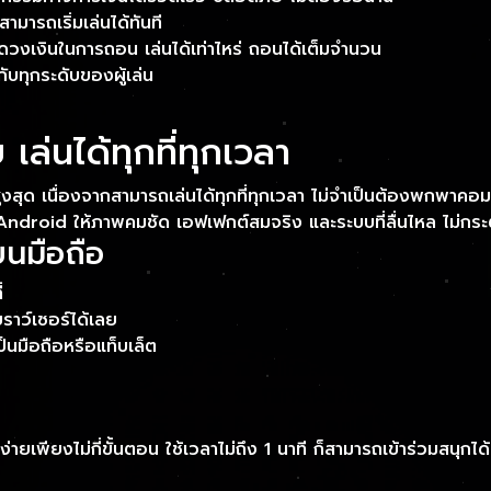
สามารถเริ่มเล่นได้ทันที
กัดวงเงินในการถอน เล่นได้เท่าไหร่ ถอนได้เต็มจำนวน
ะกับทุกระดับของผู้เล่น
เล่นได้ทุกที่ทุกเวลา
ูงสุด เนื่องจากสามารถเล่นได้ทุกที่ทุกเวลา ไม่จำเป็นต้องพกพาค
Android ให้ภาพคมชัด เอฟเฟกต์สมจริง และระบบที่ลื่นไหล ไม่กร
บนมือถือ
่
ราว์เซอร์ได้เลย
็นมือถือหรือแท็บเล็ต
พียงไม่กี่ขั้นตอน ใช้เวลาไม่ถึง 1 นาที ก็สามารถเข้าร่วมสนุกได้ท