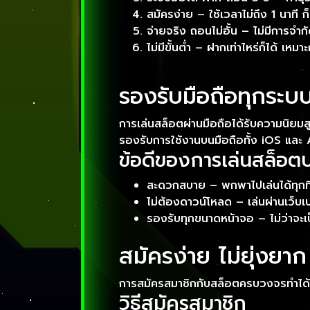
สมัครง่าย – ใช้เวลาไม่ถึง 1 นาที ก็
จ่ายจริง ถอนไม่อั้น – ไม่มีการจำ
ไม่มีขั้นต่ำ – ฝากเท่าไหร่ก็ได้ เหมา
รองรับมือถือทุกระบบ 
การเล่นสล็อตผ่านมือถือได้รับความนิยมส
รองรับการใช้งานบนมือถือทั้ง iOS และ 
ข้อดีของการเล่นสล็อต
สะดวกสบาย – พกพาไปเล่นได้ทุกที
ไม่ต้องดาวน์โหลด – เล่นผ่านเว็บเบ
รองรับทุกขนาดหน้าจอ – ไม่ว่าจะเป
สมัครง่าย ไม่ยุ่งยาก
การสมัครสมาชิกกับสล็อตครบวงจรทำได้ง่ายเ
วิธีสมัครสมาชิก