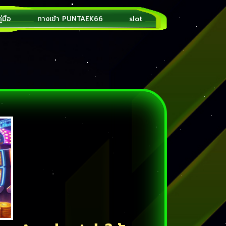
ู่มือ
ทางเข้า PUNTAEK66
slot