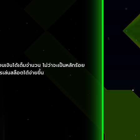
เงินได้เต็มจำนวน ไม่ว่าจะเป็นหลักร้อย
รเล่นสล็อตได้ง่ายขึ้น