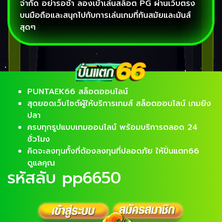
จำกัด อย่ารอช้า ลองเข้าเล่นสล็อต PG ผ่านเว็บตรง
บนมือถือและสนุกไปกับการเล่นเกมที่ทันสมัยและมันส์
สุดๆ
PUNTAEK66 สล็อตออนไลน์
สุดยอดเว็บไซต์ผู้ให้บริการเกมส์ สล็อตออนไลน์ เกมยิง
ปลา
ครบทุกรูปแบบเกมออนไลน์ พร้อมบริการตลอด 24
ชั่วโมง
คิดจะลงทุนทั้งที่ต้องลงทุนที่ปลอดภัย ให้ปั่นแตก66
ดูแลคุณ
รหัสลับ pp6650