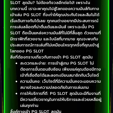
SLOT สุดมัน? ไม่ต้องกังวลอีกต่อไป! เพราะใน
บทความนี้ เราจะพาคุณไปสู่โลกของความมันส์กับทาง
เข้าเล่น PG SLOT ที่จะทำให้คุณประทับใจและลืมไม่ได้
เริ่มเดินทางกันได้เลย ทุกคนต่างอยากมีประสบการณ์
การเล่นสล็อตที่น่าตื่นเต้นและมันส์ เพราะฉะนั้น PG
SLOT ถือเป็นแหล่งความมันส์ที่ไม่มีที่สิ้นสุด ด้วยเกมที่
มีกราฟิกที่สวยงาม และโบนัสที่มากมาย คุณจะพบกับ
ประสบการณ์การเล่นที่ไม่เหมือนใครทุกครั้งที่คุณเข้าสู่
โลกของ PG SLOT
สิ่งที่ต้องทราบเกี่ยวกับทางเข้า PG SLOT สุดมัน
สะดวกและง่าย: การเข้าสู่เกม PG SLOT ไม่
ต้องการขั้นตอนซับซ้อน เพียงแค่คุณต้องมีทาง
เข้าที่เชื่อถือได้และลงทะเบียนสมาชิกกับเว็บไซต์
ความมั่นคง: เว็บไซต์ที่มีความมั่นคงจะมอบความ
สบายใจและความปลอดภัยในการเล่นเกม
การให้บริการที่ดี: PG SLOT สุดมันจะมีทีมงานที่
มีความเชี่ยวชาญในการให้บริการและช่วยเหลือผู้
เล่นทุกท่าน
ลิ้งค์ทางเข้า PG SLOT สุดมัน