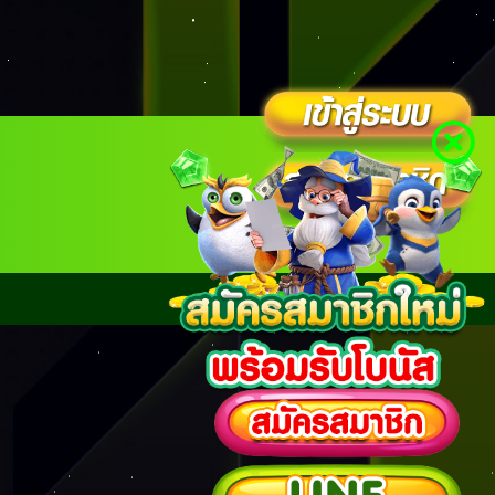
ด้วยเกมที่หลากหลาย ความปลอดภัยที่รักษา