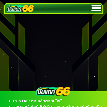
slotxo
Slotxo auto
https://Slotxoauto.com 12
กุมภาพันธ์ 2023 สล็อตออโต้
webslotxo เว็บตรง casino
onlineเว็บเปิดใหม่ slot auto
เครดิตฟรี Top 84 by Velva
12 สิงหาคม 2023
เคล็ดวิธีเล่นสล็อตฉบับตัวแม่จะห่วงใยเพื่อ สวัสดีครับชาว
slot auto ทุกคน ใครเห็นชื่อบทความของผมในวันนี้ก็คือเอ๊ะ
แล้วหนึ่ง วันนี้จะมาไม้ไหนเนี่ย? ฮ่า… ผมจะต้องบอกก่อนเลย
ว่า ผมนั่งคิดชื่อบทความเป็น […]
PUNTAEK66 สล็อตออนไลน์
สุดยอดเว็บไซต์ผู้ให้บริการเกมส์ สล็อตออนไลน์ เกมยิง