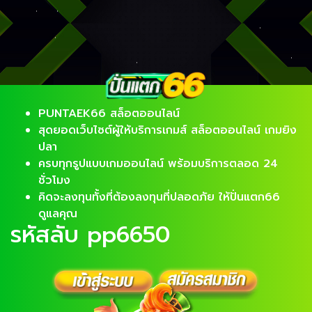
slot game การเลือกเกมสล็อตเว็บตรงที่มีฟีเจอร์พิเศษที่น่า
ตื่นเต้น การเล่นเกมสล็อตออนไลน์เป็นกิจกรรมที่น่าสนุกและ
มีความสนใจอย่างมาก แต่เมื่อคุณต้องการเพิ่มความสนุกและ
โอกาสในการชนะมากขึ้น ก […]
PUNTAEK66 สล็อตออนไลน์
สุดยอดเว็บไซต์ผู้ให้บริการเกมส์ สล็อตออนไลน์ เกมยิง
ปลา
ครบทุกรูปแบบเกมออนไลน์ พร้อมบริการตลอด 24
ชั่วโมง
คิดจะลงทุนทั้งที่ต้องลงทุนที่ปลอดภัย ให้ปั่นแตก66
ดูแลคุณ
รหัสลับ pp6650