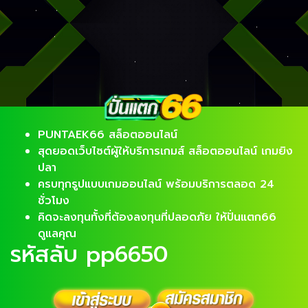
8 ตุลาคม 2024
“อยากลุ้นรางวัลใหญ่จากการปั่นสล็อต พร้อมรับโบนัสและโปร
โมชั่นแบบจัดเต็มสำหรับสมาชิกใหม่” hubpgslot การเล่น
สล็อตออนไลน์กำลังเป็นที่นิยมมากขึ้นเรื่อยๆ และหากคุณเป็น
หนึ่งในผู้ที่ต้องการทำเงินจากการเล่นสล็ […]
PUNTAEK66 สล็อตออนไลน์
สุดยอดเว็บไซต์ผู้ให้บริการเกมส์ สล็อตออนไลน์ เกมยิง
ปลา
ครบทุกรูปแบบเกมออนไลน์ พร้อมบริการตลอด 24
ชั่วโมง
คิดจะลงทุนทั้งที่ต้องลงทุนที่ปลอดภัย ให้ปั่นแตก66
ดูแลคุณ
รหัสลับ pp6650