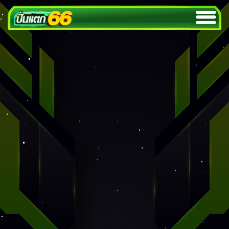
slot
hubpgslot เริ่มต้นด้วยโปรโมชั่น
และโบนัสที่ดีจากการสมัครสมาชิก
ใหม่