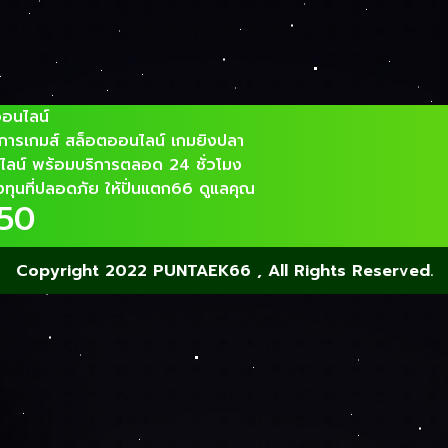
หนึ่งในเกมที่โดดเด่นและครองใจผู้เล่นทั่วโลกคือ get77 เว็บตรง
เล่นจะสา […]
อนไลน์
บริการเกมส์ สล็อตออนไลน์ เกมยิงปลา
ลน์ พร้อมบริการตลอด 24 ชั่วโมง
ลงทุนที่ปลอดภัย ให้ปั่นแตก66 ดูแลคุณ
650
Copyright 2022 PUNTAEK66 , All Rights Reserved.