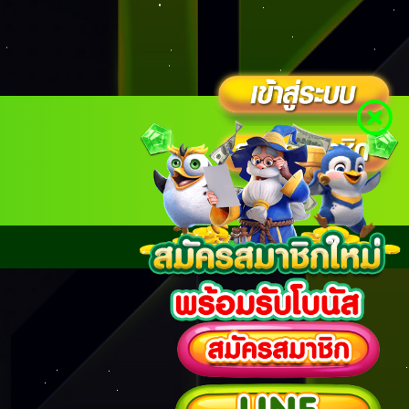
 ซึ่งเป็นแพลตฟอร์มที่นำเสนอประสบการณ์การเล่น