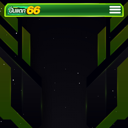
slot
pgzeed42 เข้ามาสนุกได้ตลอด 24
ชั่วโมง โดยไม่ต้องผ่านเอเย่นต์
8 มีนาคม 2024