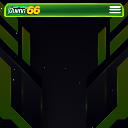
slot
g2ggrand หากคุณกำลังมองหา
ประสบการณ์ดีๆที่จะเล่นสล็อต
26 มีนาคม 2024