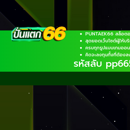
17 กันยายน 2024
เล่นเกมสล็อตออนไลน์บน โอน เงิน G2GBET168 เว
G2GBET168 คือคำตอบที่คุณกำลังตามหา! ด้วยร
PUNTAEK66 สล็อตอ
สุดยอดเว็บไซต์ผู้ให้
ครบทุกรูปแบบเกมออนไ
คิดจะลงทุนทั้งที่ต้อง
รหัสลับ pp6