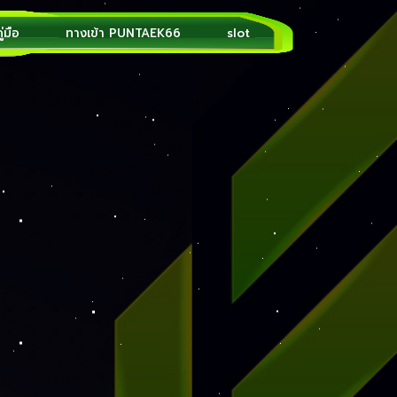
ู่มือ
ทางเข้า PUNTAEK66
slot
่สูง