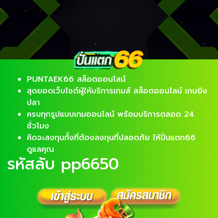
สล็อตเว็บตรงแตกง่าย ให้ความเพลิดเพลิน รวมเกมแตก
ง่าย ได้เงินจริง g2gbet สล็อตเป็นหนึ่งในเกมคาสิโนที่ได้
รับความนิยมอย่างมากในปัจจุบัน การเล่นสล็อตออนไลน์เว็บ
ตรงนั้นเป็นที่นิยมมากขึ้ […]
PUNTAEK66 สล็อตออนไลน์
สุดยอดเว็บไซต์ผู้ให้บริการเกมส์ สล็อตออนไลน์ เกมยิง
ปลา
ครบทุกรูปแบบเกมออนไลน์ พร้อมบริการตลอด 24
ชั่วโมง
คิดจะลงทุนทั้งที่ต้องลงทุนที่ปลอดภัย ให้ปั่นแตก66
ดูแลคุณ
รหัสลับ pp6650