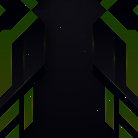
พบกับบริการคาสิโอออนไลน์และแทงบอลออนไลน์ในเว็บไซต์
ใหม่ล่าสุดปี 2024 ที่มีเกมสล็อตเว็บตรงและโปรโมชั่นมากมาย
ใน g2g1bet ยุคดิจิทัลที่เทคโนโลยีและอินเทอร์เน็ตเติบโต
อย่างรวดเร็ว การเล่นเกมคาสิโนและการแทงบ […]
slot