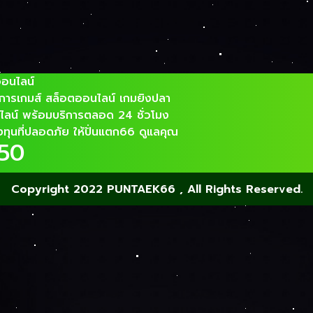
ว็บไซต์ใหม่ล่าสุดปี 2024 ที่มีเกมสล็อตเว็บตรงและโปรโมชั่นมาก
สิโนและการแทงบ […]
อนไลน์
บริการเกมส์ สล็อตออนไลน์ เกมยิงปลา
ลน์ พร้อมบริการตลอด 24 ชั่วโมง
ลงทุนที่ปลอดภัย ให้ปั่นแตก66 ดูแลคุณ
650
Copyright 2022 PUNTAEK66 , All Rights Reserved.