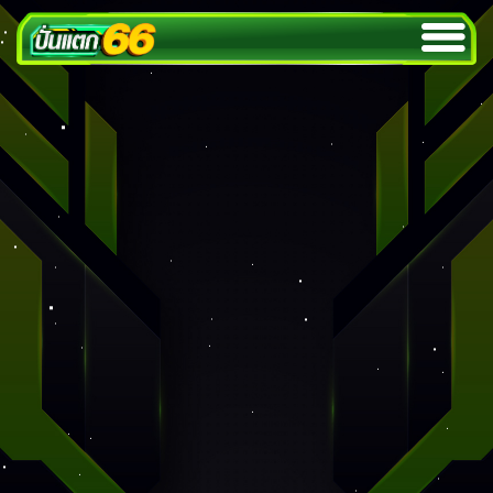
slot
g2g1bet ให้บริการนี้มีการพัฒนา
และนำเสนอประสบการณ์ใหม่ๆ
27 มิถุนายน 2024