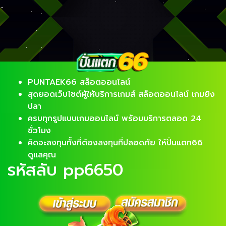
ทางเลือกใหม่ในการเล่นสล็อตออนไลน์ พบกับ scb711
ประสบการณ์ที่หลากหลายและสนุกสุดๆ ในยุคปัจจุบันที่
เทคโนโลยีก้าวหน้าไปไกล การเล่น สล็อตออนไลน์ เป็นอีกหนึ่ง
ทางเลือกที่ได้รับความนิยมจากนักพนันทั้งหน้าใหม่แ […]
PUNTAEK66 สล็อตออนไลน์
สุดยอดเว็บไซต์ผู้ให้บริการเกมส์ สล็อตออนไลน์ เกมยิง
ปลา
ครบทุกรูปแบบเกมออนไลน์ พร้อมบริการตลอด 24
ชั่วโมง
คิดจะลงทุนทั้งที่ต้องลงทุนที่ปลอดภัย ให้ปั่นแตก66
ดูแลคุณ
รหัสลับ pp6650