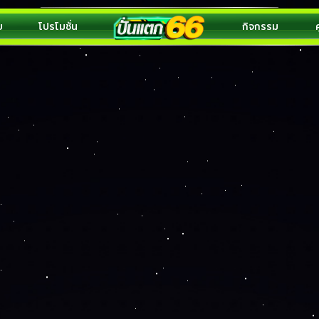
บ
โปรโมชั่น
กิจกรรม
ค
นกีฬา และเกมสล็อตมากมายในเว็บเดี