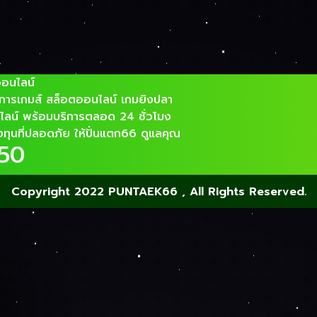
างมาก ไม่ว่าจะเป็น สล็อตออนไลน์ เกมคาสิโนออนไลน์ หรือแม้กระ
ับผู้เล่นทุก […]
อนไลน์
บริการเกมส์ สล็อตออนไลน์ เกมยิงปลา
ลน์ พร้อมบริการตลอด 24 ชั่วโมง
ลงทุนที่ปลอดภัย ให้ปั่นแตก66 ดูแลคุณ
650
Copyright 2022 PUNTAEK66 , All Rights Reserved.