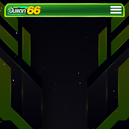
slot
pgbet24h เว็บตรง แตก
หนัก รางวัลแจ็คพอตที่มีมูลค่า
สูงสุด