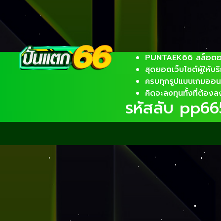
29 พฤศจิกายน 2025
Slot games การจัดการเงินในสล็อต 66 เคล็ดล
ของคาสิโนออนไลน์ แต่ความสนุกนี้มาพร้อมก […
PUNTAEK66 สล็อตอ
สุดยอดเว็บไซต์ผู้ให้
ครบทุกรูปแบบเกมออนไ
คิดจะลงทุนทั้งที่ต้อง
รหัสลับ pp6