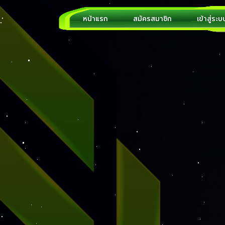
หน้าแรก
สมัครสมาชิก
เข้าสู่ระบ
slot
Slot games การจัดการเงิ