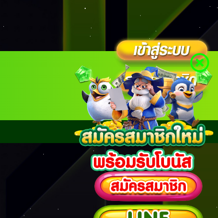
จกรรมที่น่าสนุกและเติมเต็มความสนุกในโลก