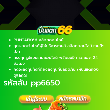
Caishen Wins เป็นหนึ่งในชื่อที่คนเล่นสล็อตออนไลน์มักเจอ
บ่อยมาก ไม่ว่าจะเป็นมือใหม่ที่เพิ่งเริ่มลองเล่น หรือคนที่เล่น
เกมสล็อตมาสักพักแล้ว เหตุผลหลักคือค่ายนี้มีรูปแบบเกมที่เข้า
ถึงง่าย ภาพสวย สีสันชัด เ […]
PUNTAEK66 สล็อตออนไลน์
สุดยอดเว็บไซต์ผู้ให้บริการเกมส์ สล็อตออนไลน์ เกมยิง
ปลา
ครบทุกรูปแบบเกมออนไลน์ พร้อมบริการตลอด 24
ชั่วโมง
คิดจะลงทุนทั้งที่ต้องลงทุนที่ปลอดภัย ให้ปั่นแตก66
ดูแลคุณ
รหัสลับ pp6650