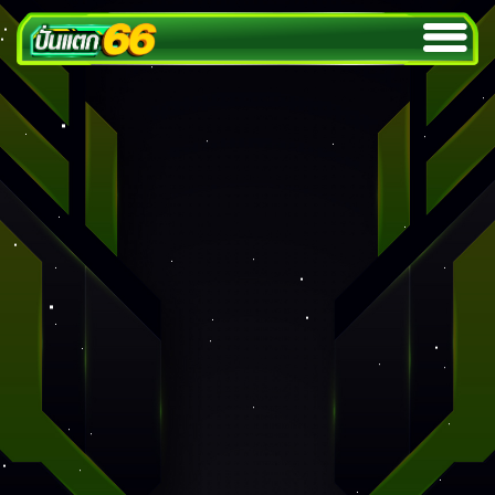
slot
Buy Spin PG SLOT ฟีเจอร์ซื้อ
ฟรีสปินที่ช่วยลัดเข้าโบนัสได้ไว
25 กุมภาพันธ์ 2026