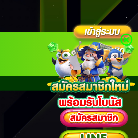
รวดเร็ว การเข้าถึงการเล่นเกม คาสิโนออนไลน์ ก็