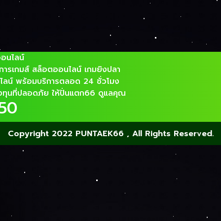
ป็นกระแสสุดฮิตในตอนนี้ ในยุคที่เทคโนโลยีดิจิทัลได้พัฒนาไปอย่าง
โนออน […]
อนไลน์
บริการเกมส์ สล็อตออนไลน์ เกมยิงปลา
ลน์ พร้อมบริการตลอด 24 ชั่วโมง
ลงทุนที่ปลอดภัย ให้ปั่นแตก66 ดูแลคุณ
650
Copyright 2022 PUNTAEK66 , All Rights Reserved.