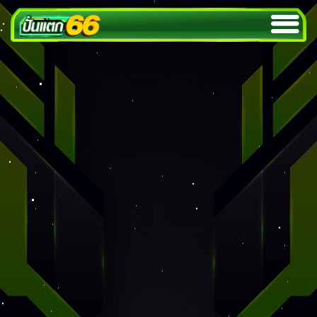
slot
biowin99 เว็บแตกง่าย
เพลิดเพลินกับประสบการณ์การเล่น
เกมออนไลน์