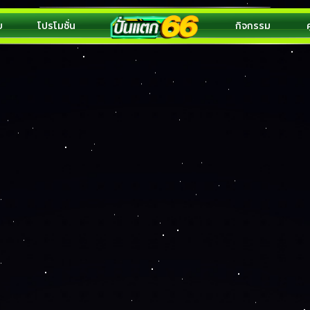
บ
โปรโมชั่น
กิจกรรม
ค
กมฟรี ตอบโจทย์มือใหม่