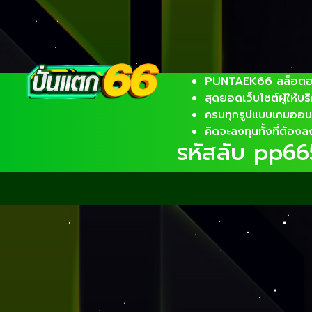
15 สิงหาคม 2025
pg slot เกมสล็อตออนไลน์ที่มีการให้ทดลองเล่น
มองข้ามแพลตฟอร์มที่ได้รับความนิยมอย่างสูงอ
PUNTAEK66 สล็อตอ
สุดยอดเว็บไซต์ผู้ให้
ครบทุกรูปแบบเกมออนไ
คิดจะลงทุนทั้งที่ต้อง
รหัสลับ pp6