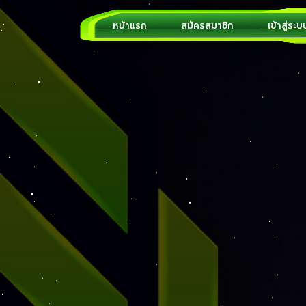
หน้าแรก
สมัครสมาชิก
เข้าสู่ระบ
slot
4king pg slot ทดลองเล่นเ