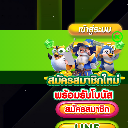
เกมสล็อตออนไลน์ในยุคปัจจุบัน เราคงไม่สามารถ