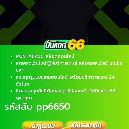
1 ตุลาคม 2024
เข้าร่วมสนุกกับเกมสล็อตที่นี่ มีโอกาสแจ็คพ็อตง่ายและสูง
พร้อมรับเครดิตฟรีและโบนัสเพิ่มเพื่อโอกาสในการชนะที่สูงมาก
ขึ้น! คุณกำลังมองหาวิธีในการเพิ่มโอกาสในการชนะรางวัล
แจ็คพ็อตใหญ่ในเกมสล็อตหรือไม่ ที่นี […]
PUNTAEK66 สล็อตออนไลน์
สุดยอดเว็บไซต์ผู้ให้บริการเกมส์ สล็อตออนไลน์ เกมยิง
ปลา
ครบทุกรูปแบบเกมออนไลน์ พร้อมบริการตลอด 24
ชั่วโมง
คิดจะลงทุนทั้งที่ต้องลงทุนที่ปลอดภัย ให้ปั่นแตก66
ดูแลคุณ
รหัสลับ pp6650