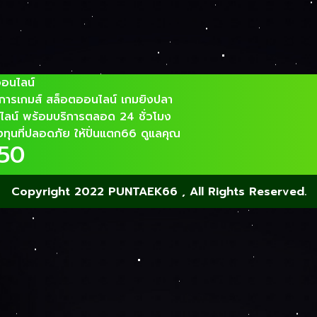
ยงบเพียงแค่ 1 บาทหรือไม่? ความฝันนั้นสามารถเป็นจริงได้ด้วย โป
ม่กับเ […]
อนไลน์
บริการเกมส์ สล็อตออนไลน์ เกมยิงปลา
ลน์ พร้อมบริการตลอด 24 ชั่วโมง
ลงทุนที่ปลอดภัย ให้ปั่นแตก66 ดูแลคุณ
650
Copyright 2022 PUNTAEK66 , All Rights Reserved.