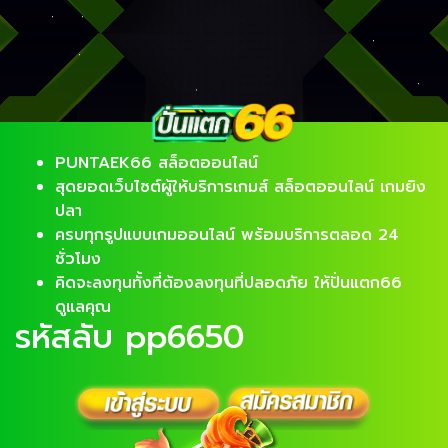
พบกับเว็บไซต์ใหม่ล่าสุดที่นำเสนอคาสิโนออนไลน์ แทงบอล
และสล็อตเว็บตรง ในรูปแบบที่หลากหลาย ในยุคที่เทคโนโลยี
และอินเทอร์เน็ตเข้ามามีบทบาทในชีวิตประจำวันมากขึ้น ความ
บันเทิงออนไลน์ก็เติบโตตามไปด้วย beo555 […]
PUNTAEK66 สล็อตออนไลน์
สุดยอดเว็บไซต์ผู้ให้บริการเกมส์ สล็อตออนไลน์ เกมยิง
ปลา
ครบทุกรูปแบบเกมออนไลน์ พร้อมบริการตลอด 24
ชั่วโมง
คิดจะลงทุนทั้งที่ต้องลงทุนที่ปลอดภัย ให้ปั่นแตก66
ดูแลคุณ
รหัสลับ pp6650