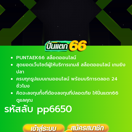
6 มีนาคม 2025
การเล่นเกมออนไลน์ในปัจจุบันไม่เพียงแต่เป็นกิจกรรมที่
สนุกสนานและเพลิดเพลินเท่านั้น allslot wallet แต่ยังเป็น
ช่องทางที่ทำให้ผู้เล่นสามารถสร้างรายได้อย่างจริงจังได้ด้วย
โดยเฉพาะกับการเลือก เว็บสล็อต ที่ด […]
PUNTAEK66 สล็อตออนไลน์
สุดยอดเว็บไซต์ผู้ให้บริการเกมส์ สล็อตออนไลน์ เกมยิง
ปลา
ครบทุกรูปแบบเกมออนไลน์ พร้อมบริการตลอด 24
ชั่วโมง
คิดจะลงทุนทั้งที่ต้องลงทุนที่ปลอดภัย ให้ปั่นแตก66
ดูแลคุณ
รหัสลับ pp6650